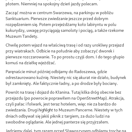
płotem. Niemniej na spokojny dzień jazdy polecam.
Zacząć można w centrum Swarzewa, na parkingu w pobliżu
Sanktuarium. Pierwsze zwiedzanie jeszcze przed dobrym
rozpędzeniem się. Potem przejeżdżamy koło labiryntu w polu
kukurydzy, uwagę przyciągają samoloty i pociąg, a także rzekome
Muzeum Tandety.
Chwilę potem wjazd na właściwą trasę i od razy urokliwy przejazd
przy wiatrakach. Odbicie na południe aby zobaczyć dworek i
pierwsze rozczarowanie. To po prostu czyjś dom. I do tego głupio
komuś na działkę wjeżdżać.
Paręnaście minut później odbijamy do Radoszewa, gdzie
odrestaurowano kuźnię. Niestety nic się akurat nie działo, budynek
był zamknięty. Ale faktycznie ładny, a po drodze były bociany.
Powrót na trasę i dojazd do Kłanina. Tutaj kilka dróg obecnie bez
przejazdu (po powrocie poprawiłem na OpenStreetMap). Atrakcja,
czyli pałac i folwark, jest teraz hotelem, więc nie za bardzo do
zwiedzania. Drugi
to Muzeum Pancerne. Niestety w tych
highlight
dniach odbywał się jakiś piknik z targiem, za dużo ludzi na
swobodne oglądanie. Ale jednej panterze się przyjrzałem.
Jedziemy dalej, tym razem przed Sławoszynem odbijamy trochę na