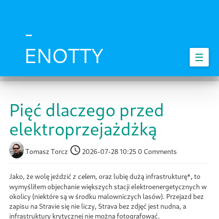
Skip
to
main
-
content
ENOTTY
☰
Pięć dlaczego przed
elektroprzejażdżką
Tomasz Torcz
2026-07-28 10:25
0 Comments
Jako, że wolę jeździć
, oraz lubię dużą infrastrukturę*, to
z celem
wymyśliłem objechanie większych stacji elektroenergetycznych w
okolicy (niektóre są w środku malowniczych lasów). Przejazd bez
zapisu na Stravie się nie liczy, Strava bez zdjęć jest nudna, a
infrastruktury krytycznej nie można fotografować.