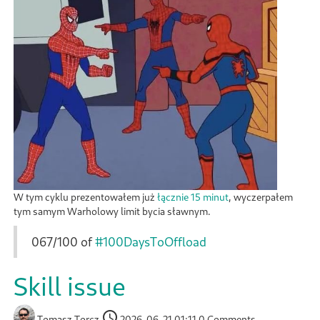
W tym cyklu prezentowałem już
łącznie 15 minut
, wyczerpałem
tym samym Warholowy limit bycia sławnym.
067/100 of
#100DaysToOffload
Skill issue
Tomasz Torcz
2026-06-21 01:11
0 Comments