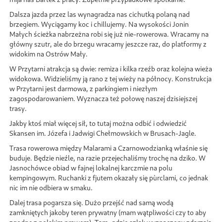
Dalsza jazda przez las wynagradza nas cichutką polaną nad
brzegiem. Wyciągamy koc i chillujemy. Na wysokości Jonin
Małych ścieżka nabrzeżna robi się już nie-rowerowa. Wracamy na
główny szutr, ale do brzegu wracamy jeszcze raz, do platformy z
widokim na Ostrów Mały.
W Przytarni atrakcja są dwie: remiza i kilka rzeźb oraz kolejna wieża
widokowa. Widzieliśmy ją rano z tej wieży na północy. Konstrukcja
w Przytarni jest darmowa, z parkingiem i niezłym
zagospodarowaniem. Wyznacza też połowę naszej dzisiejszej
trasy.
Jakby ktoś miał więcej sił, to tutaj można odbić i odwiedzić
Skansen im. Józefa i Jadwigi Chełmowskich w Brusach-Jagle.
Trasa rowerowa między Malarami a Czarnowodzianką właśnie się
buduje. Będzie nieźle, na razie przejechaliśmy trochę na dziko. W
Jasnochówce obiad w fajnej lokalnej karczmie na polu
kempingowym. Ruchanki z fjutem okazały się pùrclami, co jednak
nic im nie odbiera w smaku.
Dalej trasa pogarsza się. Dużo przejść nad samą wodą
zamkniętych jakoby teren prywatny (mam wątpliwości czy to aby