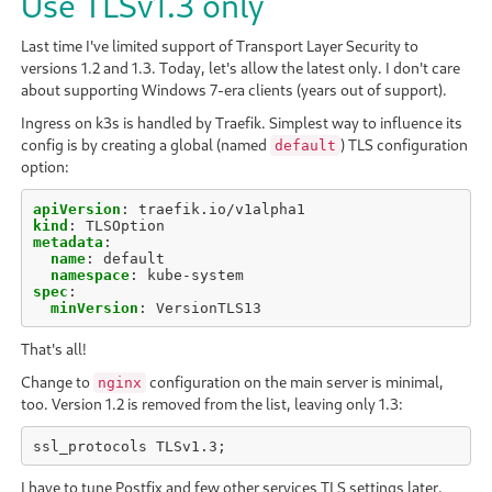
Use TLSv1.3 only
Last time I've limited support of Transport Layer Security to
versions 1.2 and 1.3. Today, let's allow the latest only. I don't care
about supporting Windows 7-era clients (years out of support).
Ingress on k3s is handled by Traefik. Simplest way to influence its
config is by creating a global (named
) TLS configuration
default
option:
apiVersion
:
traefik.io/v1alpha1
kind
:
TLSOption
metadata
:
name
:
default
namespace
:
kube-system
spec
:
minVersion
:
VersionTLS13
That's all!
Change to
configuration on the main server is minimal,
nginx
too. Version 1.2 is removed from the list, leaving only 1.3:
ssl_protocols
TLSv1.3
;
I have to tune Postfix and few other services TLS settings later.