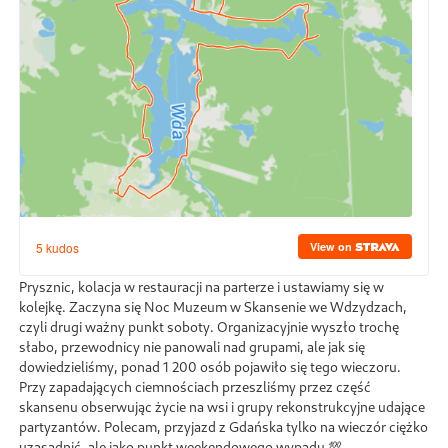
Prysznic, kolacja w restauracji na parterze i ustawiamy się w
kolejkę. Zaczyna się Noc Muzeum w Skansenie we Wdzydzach,
czyli drugi ważny punkt soboty. Organizacyjnie wyszło trochę
słabo, przewodnicy nie panowali nad grupami, ale jak się
dowiedzieliśmy, ponad 1 200 osób pojawiło się tego wieczoru.
Przy zapadających ciemnościach przeszliśmy przez część
skansenu obserwując życie na wsi i grupy rekonstrukcyjne udające
partyzantów. Polecam, przyjazd z Gdańska tylko na wieczór ciężko
uzasadnić, ale jako punkt weekendowego wypadu 💯.