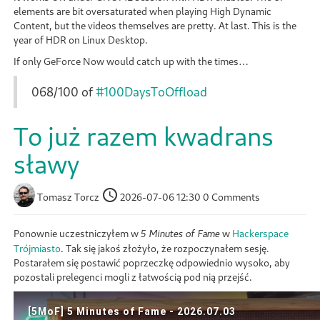
elements are bit oversaturated when playing High Dynamic
Content, but the videos themselves are pretty. At last. This is the
year of HDR on Linux Desktop.
If only GeForce Now would catch up with the times…
068/100 of
#100DaysToOffload
To już razem kwadrans
sławy
Tomasz Torcz
2026-07-06 12:30
0 Comments
Ponownie uczestniczyłem w
w
Hackerspace
5 Minutes of Fame
Trójmiasto
. Tak się jakoś złożyło, że rozpoczynałem sesję.
Postarałem się postawić poprzeczkę odpowiednio wysoko, aby
pozostali prelegenci mogli z łatwością pod nią przejść.