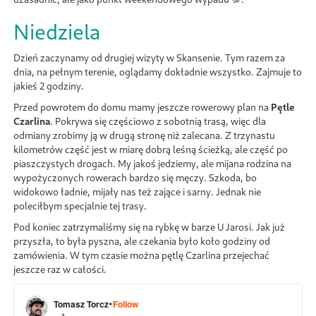
Niedziela
Dzień zaczynamy od drugiej wizyty w Skansenie. Tym razem za
dnia, na pełnym terenie, oglądamy dokładnie wszystko. Zajmuje to
jakieś 2 godziny.
Przed powrotem do domu mamy jeszcze rowerowy plan na
Pętle
Czarlina
. Pokrywa się częściowo z sobotnią trasą, więc dla
odmiany zrobimy ją w drugą stronę niż zalecana. Z trzynastu
kilometrów część jest w miarę dobrą leśną ścieżką, ale część po
piaszczystych drogach. My jakoś jedziemy, ale mijana rodzina na
wypożyczonych rowerach bardzo się męczy. Szkoda, bo
widokowo ładnie, mijały nas też zające i sarny. Jednak nie
poleciłbym specjalnie tej trasy.
Pod koniec zatrzymaliśmy się na rybkę w barze U Jarosi. Jak już
przyszła, to była pyszna, ale czekania było koło godziny od
zamówienia. W tym czasie można pętlę Czarlina przejechać
jeszcze raz w całości.