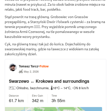
minuta (nawet w przykucu). Za to obok ładnie zrobione miejsce na
relaks, jakiś food track, bar, poidełko.
Stąd powrót na trasę główną. Grobowiec von Grassów
przegapiliśmy, a Starzyński Dwór i folwark cysterski – za bramą na
terenie prywatnym 🤷🏻‍♂️. Przy wyjeździe pomnik umęczonego
żołnierza Armii Czerwonej, na tle pomalowanego w wesołe
kaszubskie wzory przystanku.
Cyk, na główną trasę i tak już do końca. Dojechaliśmy do
swarzewskiej mariny, gdzie na ławeczce z widokiem na zatokę
zakończyliśmy dzień.