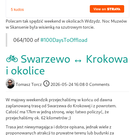
Polecam tak spędzić weekend w okolicach Wdzydz. Noc Muzeów
w Skansenie była wisienką na szutrowym torcie.
064/100 of
#100DaysToOffload
🚲 Swarzewo ↔ Krokowa
i okolice
Tomasz Torcz
2026-05-24 16:08
0 Comments
W majowy weekendzik przejechaliśmy w końcu od dawna
zaplanowaną trasę od Swarzewa do Krokowej i z powrotem.
Całość ma 17km w jedną stronę, więc łatwo policzyć, że
przejechaliśmy ok. 62 kilometrów ;)
Trasa jest niewymagająca i dobrze opisana, jednak wiele z
proponowanych atrakcji to prywatne tereny lub budynki za