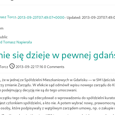
asz Torcz
-
2013-09-23T07:49:07+0000
- Updated:
2013-09-23T07:49:
em
ublic
d Tomasz Napierała
ie się dzieje w pewnej gdańs
Torcz
2013-09-22 17:16
0 Comments
, że w jednej ze Spółdzielni Mieszkaniowych w Gdańsku — w SM Ujeścisk
zy zmianie Zarządu. W efekcie sąd odmówił wpisu nowego zarządu do KRS
ie podejmujący decyzję nie są do tego umocowani.
czątku tego roku sąd zdecydował o wprowadzeniu do spółdzielni kurator
 jest członkiem spółdzielni, a kto nie. A potem wybrać nowy, prawomocny
 i osoby, które podpisywały z wątpliwym zarządem umowy, np. o zakupie 