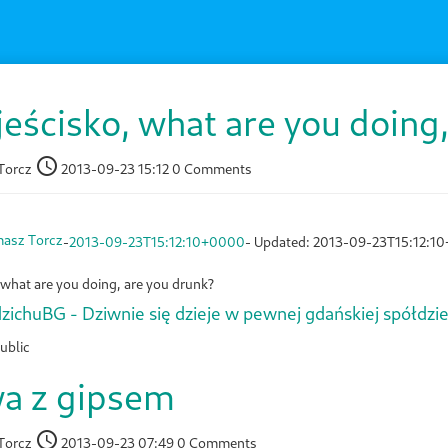
eścisko, what are you doing,
Torcz
2013-09-23 15:12
0 Comments
asz Torcz
-
2013-09-23T15:12:10+0000
- Updated:
2013-09-23T15:12:1
 what are you doing, are you drunk?
dzichuBG - Dziwnie się dzieje w pewnej gdańskiej spółdzie
ublic
a z gipsem
Torcz
2013-09-23 07:49
0 Comments