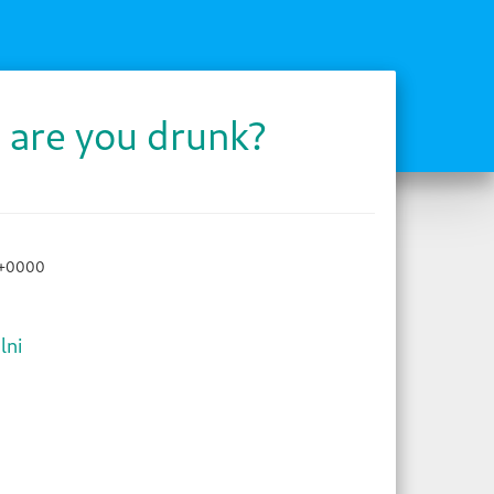
 are you drunk?
0+0000
lni