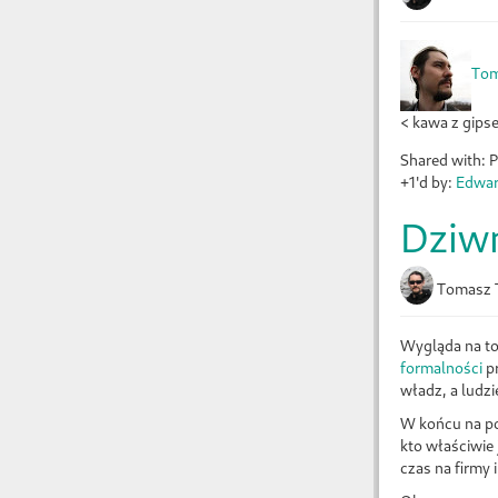
Tom
< kawa z gips
Shared with: P
+1'd by:
Edwar
Dziwn
Tomasz 
Wygląda na to
formalności
pr
władz, a ludz
W końcu na po
kto właściwie
czas na firmy