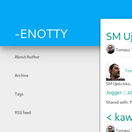
Skip
to
main
content
-ENOTTY
SM Uj
Tomasz 
About Author
Tom
Archive
SM Ujeścisko,
Jogger :: z
Tags
Shared with: P
RSS feed
< kaw
Tomasz 