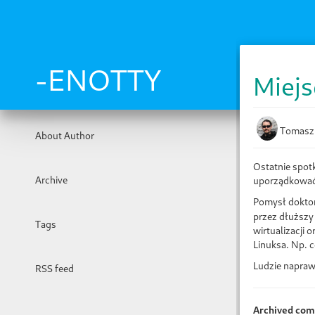
Skip
to
main
content
-ENOTTY
Miejs
Tomasz
About Author
Ostatnie spot
Archive
uporządkować 
Pomysł doktor
przez dłuższy
Tags
wirtualizacji 
Linuksa. Np. c
Ludzie naprawd
RSS feed
Archived co