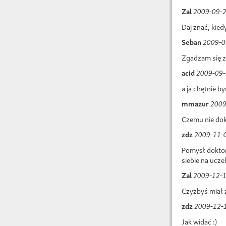
Zal
2009-09-2
Daj znać, kie
Seban
2009-0
Zgadzam się z
acid
2009-09-
a ja chętnie b
mmazur
2009
Czemu nie dok
zdz
2009-11-0
Pomysł doktor
siebie na ucze
Zal
2009-12-1
Czyżbyś miał 
zdz
2009-12-1
Jak widać :)