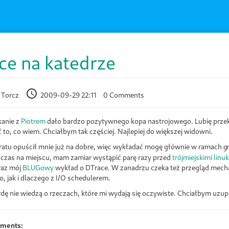
ce na katedrze
 Torcz
2009-09-29 22:11
0 Comments
kanie z
Piotrem
dało bardzo pozytywnego kopa nastrojowego. Lubię przekaz
to, co wiem. Chciałbym tak częściej. Najlepiej do większej widowni.
atu opuścił mnie już na dobre, więc wykładać mogę głównie w ramach
g
 czas na miejscu, mam zamiar wystąpić parę razy przed
trójmiejskimi linu
oraz mój
BLUGowy
wykład o DTrace. W zanadrzu czeka też przegląd mech
o, jak i dlaczego z I/O schedulerem.
ę nie wiedzą o rzeczach, które mi wydają się oczywiste. Chciałbym uzupe
mments: