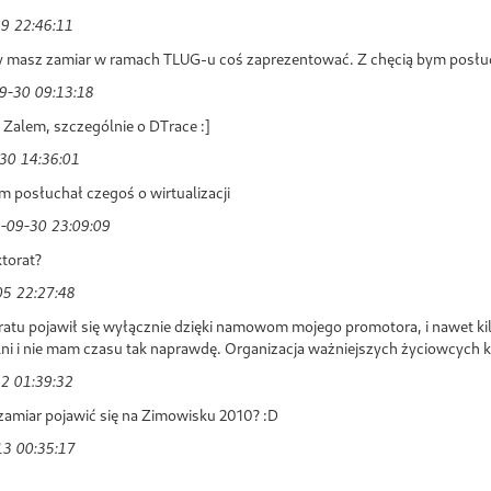
9 22:46:11
dy masz zamiar w ramach TLUG-u coś zaprezentować. Z chęcią bym posłuch
9-30 09:13:18
 Zalem, szczególnie o DTrace :]
30 14:36:01
ym posłuchał czegoś o wirtualizacji
-09-30 23:09:09
torat?
5 22:27:48
atu pojawił się wyłącznie dzięki namowom mojego promotora, i nawet kilk
lni i nie mam czasu tak naprawdę. Organizacja ważniejszych życiowcych k
2 01:39:32
zamiar pojawić się na Zimowisku 2010? :D
3 00:35:17