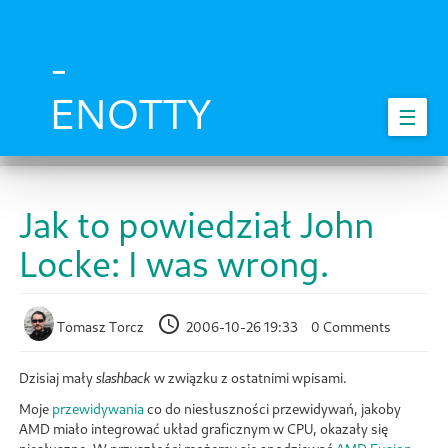
Skip
to
main
-
content
ENOTTY
☰
Jak to powiedział John
Locke: I was wrong.
Tomasz Torcz
2006-10-26 19:33
0 Comments
Dzisiaj mały
w związku z ostatnimi wpisami.
slashback
Moje
przewidywania
co do niesłuszności przewidywań, jakoby
AMD miało integrować układ graficznym w CPU, okazały się