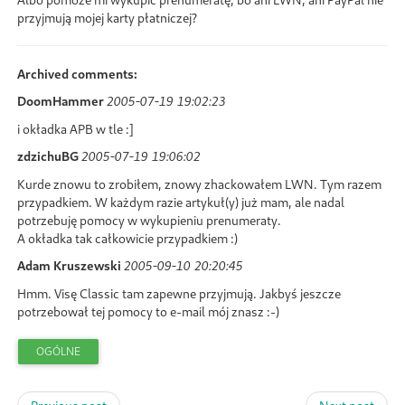
przyjmują mojej karty płatniczej?
Archived comments:
DoomHammer
2005-07-19 19:02:23
i okładka APB w tle :]
zdzichuBG
2005-07-19 19:06:02
Kurde znowu to zrobiłem, znowy zhackowałem LWN. Tym razem
przypadkiem. W każdym razie artykuł(y) już mam, ale nadal
potrzebuję pomocy w wykupieniu prenumeraty.
A okładka tak całkowicie przypadkiem :)
Adam Kruszewski
2005-09-10 20:20:45
Hmm. Visę Classic tam zapewne przyjmują. Jakbyś jeszcze
potrzebował tej pomocy to e-mail mój znasz :-)
OGÓLNE