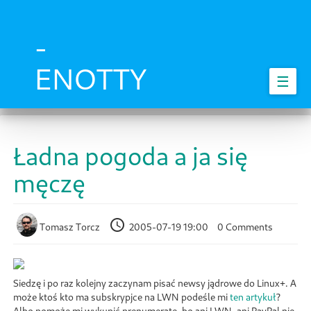
Skip
to
main
-
content
ENOTTY
☰
Ładna pogoda a ja się
męczę
Tomasz Torcz
2005-07-19 19:00
0 Comments
Siedzę i po raz kolejny zaczynam pisać newsy jądrowe do Linux+. A
może ktoś kto ma subskrypjce na LWN podeśle mi
ten artykuł
?
Albo pomoże mi wykupić prenumeratę, bo ani LWN, ani PayPal nie