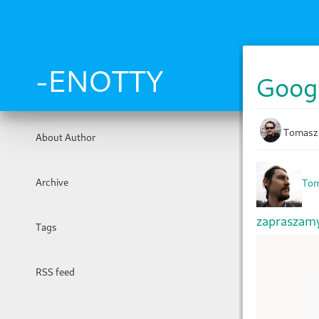
Skip
to
main
content
-ENOTTY
Goog
Tomasz
About Author
Archive
Tom
zapraszamy
Tags
RSS feed