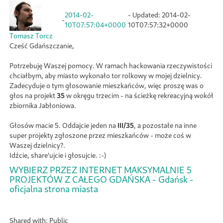
2014-02-
- Updated:
2014-02-
-
10T07:57:04+0000
10T07:57:32+0000
Tomasz Torcz
Cześć Gdańszczanie,
Potrzebuję Waszej pomocy. W ramach hackowania rzeczywistości
chciałbym, aby miasto wykonało tor rolkowy w mojej dzielnicy.
Zadecyduje o tym głosowanie mieszkańców, więc proszę was o
głos na projekt
35
w okręgu trzecim - na ścieżkę rekreacyjną wokół
zbiornika Jabłoniowa.
Głosów macie 5. Oddajcie jeden na
III/35
, a pozostałe na inne
super projekty zgłoszone przez mieszkańców - może coś w
Waszej dzielnicy?.
Idźcie, share'ujcie i głosujcie. :-)
WYBIERZ PRZEZ INTERNET MAKSYMALNIE 5
PROJEKTÓW Z CAŁEGO GDAŃSKA - Gdańsk -
oficjalna strona miasta
Shared with: Public