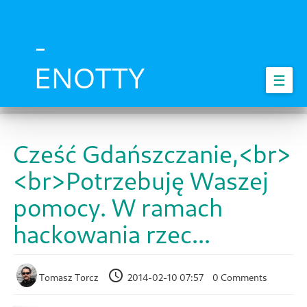
Skip
to
main
-
content
ENOTTY
☰
Cześć Gdańszczanie,<br>
<br>Potrzebuję Waszej
pomocy. W ramach
hackowania rzec...
Tomasz Torcz
2014-02-10 07:57
0 Comments