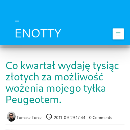
Skip
to
main
-
content
ENOTTY
☰
Co kwartał wydaję tysiąc
złotych za możliwość
wożenia mojego tyłka
Peugeotem.
Tomasz Torcz
2011-09-29 17:44
0 Comments