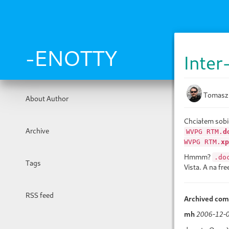
Skip
to
main
content
-ENOTTY
Inter
Tomasz
About Author
Chciałem sobie
Archive
WVPG RTM.
d
WVPG RTM.
xp
Hmmm?
.do
Tags
Vista. A na fr
RSS feed
Archived co
mh
2006-12-0