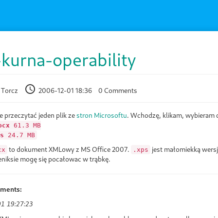
-kurna-operability
 Torcz
2006-12-01 18:36
0 Comments
 przeczytać jeden plik ze
stron Microsoftu
. Wchodzę, klikam, wybieram 
ocx
61.3 MB
s
24.7 MB
to dokument XMLowy z MS Office 2007.
jest małomiekką wersj
cx
.xps
eeniksie mogę się pocałowac w trąbkę.
mments:
1 19:27:23