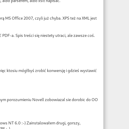
albo parserem, albo xslt napisac.
MS Office 2007, czyli już chyba. XPS też na XML jest
PDF-a. Spis treści się niestety utraci, ale zawsze coś.
 więc ktosiu mógłbyś zrobić konwersję i gdzieś wystawić
nym porozumieniu Novell zobowiazal sie dorobic do OO
dows NT 6.0 :-) Zainstalowałem drugi, gorszy,
PS :-)