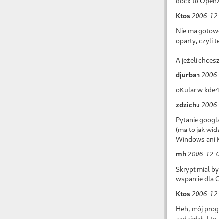
docx to OpenX
Ktos
2006-12-
Nie ma gotowe
oparty, czyli 
A jeżeli chces
djurban
2006-
oKular w kde4
zdzichu
2006-
Pytanie googla
(ma to jak wi
Windows ani 
mh
2006-12-0
Skrypt mial b
wsparcie dla
Ktos
2006-12-
Heh, mój progr
zadziałał. I t