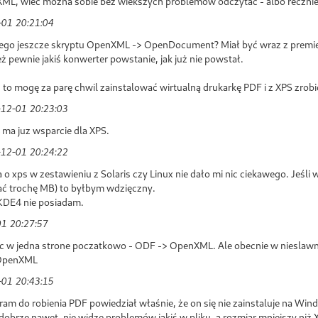
ML, wiec mozna sobie bez wiekszych problemow odczytac - albo recznie, 
01 20:21:04
go jeszcze skryptu OpenXML -> OpenDocument? Miał być wraz z premierą 
też pewnie jakiś konwerter powstanie, jak już nie powstał.
z to mogę za parę chwil zainstalować wirtualną drukarkę PDF i z XPS zrobić 
12-01 20:23:03
 ma juz wsparcie dla XPS.
12-01 20:24:22
 o xps w zestawieniu z Solaris czy Linux nie dało mi nic ciekawego. Jeśli
dać trochę MB) to byłbym wdzięczny.
KDE4 nie posiadam.
1 20:27:57
yc w jedna strone poczatkowo - ODF -> OpenXML. Ale obecnie w nieslaw
 OpenXML
01 20:43:15
am do robienia PDF powiedział właśnie, że on się nie zainstaluje na Win
o dobrze nawet, nie widzę problemów jakiś w pliku, a rozmiar mniejszy niż X