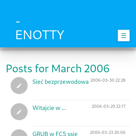
Skip
to
main
-
content
ENOTTY
☰
Posts for March 2006
2006-03-30 22:28
Sieć bezprzewodowa
2006-03-29 22:17
Witajcie w ...
2006-03-23 20:06
GRUB w FC5 ssie