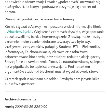
odpowiednie obroty swoje i swoich ,,poleconych'' otrzymuje się
(bzzt), na których podstawie otrzymuje się procent od
punkty
obrotu.
Większość produktów ze znanej firmy
Amway
.
Kto nie słyszał o
niech poszuka w sieci informacji o filmie
Amway
,,Witajcie w życiu''
. Większość zebranych słyszała, więc spotkanie
potraktowaliśmy bardzo humorystycznie. Zresztą, może niezbyt
skromnie, moim zdaniem dobrane towarzystwo było
zbyt
, żeby wpaść w pułapkę. Studenci ETI -- Elektronika,
inteligentne
Informatyka, Telekomunikacja, jak również osoba żywo
zainteresowana biochemią, oraz student-redaktor jakiejś gazety.
Szczególnie po stwierdzeniu Piotra, że naturalne witamy są lepsze
niż w pigułkach, bo lepiej są przyswajane. Pod natłokiem
argumentów studentki biochemii musiał wycofać swoje słowa.
Czterech godzin nikt nam nie oddał. Przybyło nam jedynie kilka
punktów
.
experience
Archived comments:
remiq
2006-03-29 22:30:00