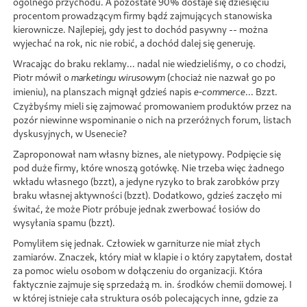
ogólnego przychodu. A pozostałe 90% dostaje się dziesięciu
procentom prowadzącym firmy bądź zajmujących stanowiska
kierownicze. Najlepiej, gdy jest to dochód pasywny -- można
wyjechać na rok, nic nie robić, a dochód dalej się generuję.
Wracając do braku reklamy... nadal nie wiedzieliśmy, o co chodzi,
Piotr mówił o
(chociaż nie nazwał go po
marketingu wirusowym
imieniu), na planszach mignął gdzieś napis
... Bzzt.
e-commerce
Czyżbyśmy mieli się zajmować promowaniem produktów przez na
pozór niewinne wspominanie o nich na przeróżnych forum, listach
dyskusyjnych, w Usenecie?
Zaproponował nam własny biznes, ale nietypowy. Podpięcie się
pod duże firmy, które wnoszą gotówkę. Nie trzeba więc żadnego
wkładu własnego (bzzt), a jedyne ryzyko to brak zarobków przy
braku własnej aktywności (bzzt). Dodatkowo, gdzieś zaczęło mi
świtać, że może Piotr próbuje jednak zwerbować łosiów do
wysyłania spamu (bzzt).
Pomyliłem się jednak. Człowiek w garniturze nie miał złych
zamiarów. Znaczek, który miał w klapie i o który zapytałem, dostał
za pomoc wielu osobom w dołączeniu do organizacji. Która
faktycznie zajmuje się sprzedażą m. in. środków chemii domowej. I
w której istnieje cała struktura osób polecających inne, gdzie za