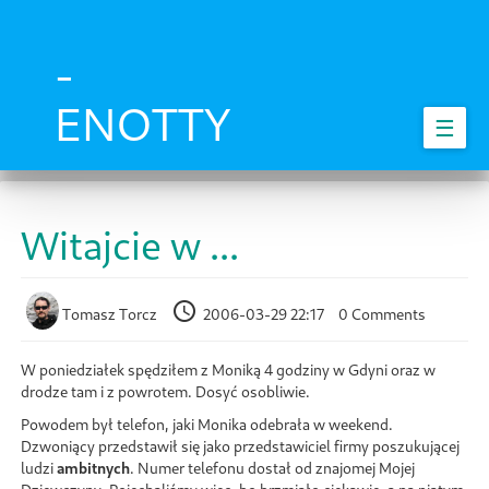
Skip
to
main
-
content
ENOTTY
☰
Witajcie w ...
Tomasz Torcz
2006-03-29 22:17
0 Comments
W poniedziałek spędziłem z Moniką 4 godziny w Gdyni oraz w
drodze tam i z powrotem. Dosyć osobliwie.
Powodem był telefon, jaki Monika odebrała w weekend.
Dzwoniący przedstawił się jako przedstawiciel firmy poszukującej
ludzi
ambitnych
. Numer telefonu dostał od znajomej Mojej