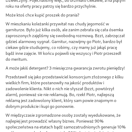
Dziewczyny. Pojechaliśmy więc, bo brzmiało ciekawie, a na piątym
roku na oferty pracy patrzy się bardzo przychylnie.
Może ktoś chce kupić proszek do prania?
W mieszkaniu koleżanki przywitał nas chudy jegomość w
garniturze. Było już kilka osób, ale zanim zebrała się cała ósemka
zaproszonych zajęliśmy się swobodną rozmową. Bzzt, zabrzęczał
gdzieś alarmowy sygnał. Garnitur, nazwijmy go Piotr, bardzo był
ciekaw gdzie studiujemy, co robimy, czy mamy już jakąś pracę
bądź inne zajęcie. W końcu pojawili się wszyscy i Piotr przeszedł
do meritum.
A może jakiś detergent? 3 miesięczna gwarancja zwrotu pieniędzy!
Przedstawił się jako przedstawiciel konsorcjum złożonego z kilku
wielkich firm, które postanowiły na jakość produktów i
zadowolenie klienta. Nikt o nich nie słyszał (bzzt, powtórzył
alarm), ponieważ sie nie reklamują. Bo, rzekł Piotr, najlepszą
reklamą jest zadowolony klient, który sam powie znajomym o
dobrym produkcie i kupi go ponownie.
W międzyczasie zgromadzone osoby zostały wyedukowane, że
najlepiej jest prowadzić własny biznes. Ponieważ 90%
społeczeństwa na etatach bądź samozatrudnionych generuje 10%