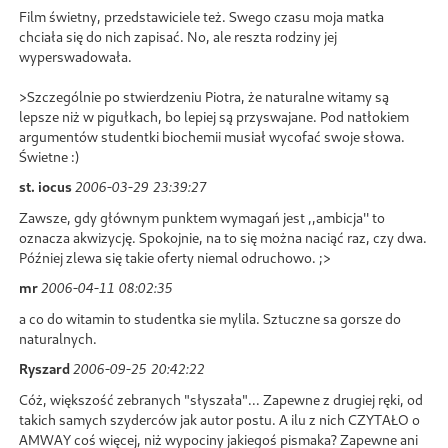
Film świetny, przedstawiciele też. Swego czasu moja matka
chciała się do nich zapisać. No, ale reszta rodziny jej
wyperswadowała.
>Szczególnie po stwierdzeniu Piotra, że naturalne witamy są
lepsze niż w pigułkach, bo lepiej są przyswajane. Pod natłokiem
argumentów studentki biochemii musiał wycofać swoje słowa.
Świetne :)
st. iocus
2006-03-29 23:39:27
Zawsze, gdy głównym punktem wymagań jest ,,ambicja'' to
oznacza akwizycję. Spokojnie, na to się można naciąć raz, czy dwa.
Później zlewa się takie oferty niemal odruchowo. ;>
mr
2006-04-11 08:02:35
a co do witamin to studentka sie mylila. Sztuczne sa gorsze do
naturalnych.
Ryszard
2006-09-25 20:42:22
Cóż, większość zebranych "słyszała"... Zapewne z drugiej ręki, od
takich samych szyderców jak autor postu. A ilu z nich CZYTAŁO o
AMWAY coś więcej, niż wypociny jakiegoś pismaka? Zapewne ani