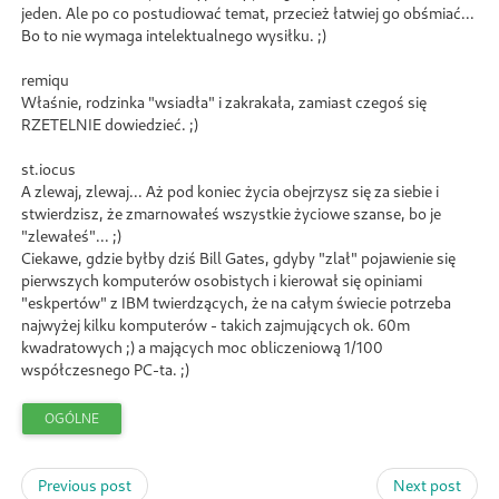
jeden. Ale po co postudiować temat, przecież łatwiej go obśmiać...
Bo to nie wymaga intelektualnego wysiłku. ;)
remiqu
Właśnie, rodzinka "wsiadła" i zakrakała, zamiast czegoś się
RZETELNIE dowiedzieć. ;)
st.iocus
A zlewaj, zlewaj... Aż pod koniec życia obejrzysz się za siebie i
stwierdzisz, że zmarnowałeś wszystkie życiowe szanse, bo je
"zlewałeś"... ;)
Ciekawe, gdzie byłby dziś Bill Gates, gdyby "zlał" pojawienie się
pierwszych komputerów osobistych i kierował się opiniami
"eskpertów" z IBM twierdzących, że na całym świecie potrzeba
najwyżej kilku komputerów - takich zajmujących ok. 60m
kwadratowych ;) a mających moc obliczeniową 1/100
współczesnego PC-ta. ;)
OGÓLNE
Previous post
Next post