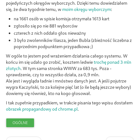
pojedyńczych okręgów wyborczych. Dzięki temu dowiedziałem
się, że dwa tygodnie temu, w
moim okręgu wyborczym
:
na 1661 osób w spisie komisja otrzymała 1613 kart
zgłosiło się po nie 881 wyborców
czterech z nich oddało głos nieważny
3 było zwolenników Iliasza, jeden Bubla (zbieżność liczebna z
poprzednim podpunktem przypadkowa ;)
W ogóle to jestem pod wrażeniem działania całego systemu. W
końcu im się udało go zrobić, kosztem ledwie
trochę ponad 3 mln
złotych
. W tym sama stronka WWW za 683 tys. Poza -
sprawdzenie, czy to wszystko działa, za 0,9 mln.
Ale jest i wygląda ładnie i mnóstwo danych jest. A jeśli pojutrze
wygra Kaczyński, to za kolejne pięć lat (o ile będą jeszcze wybory)
dowiemy się również, kto na kogo głosował.
I tak zupełnie przypadkiem, w trakcie pisania tego wpisu dostałem
obrazek propagandowy od chrome.pl
.
OGÓLNE