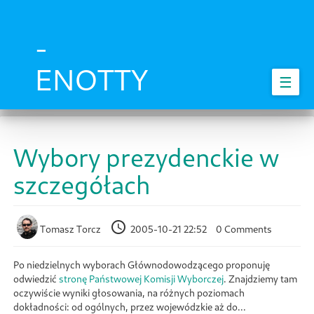
Skip
to
main
-
content
ENOTTY
☰
Wybory prezydenckie w
szczegółach
Tomasz Torcz
2005-10-21 22:52
0 Comments
Po niedzielnych wyborach Głównodowodzącego proponuję
odwiedzić
stronę Państwowej Komisji Wyborczej
. Znajdziemy tam
oczywiście wyniki głosowania, na różnych poziomach
dokładności: od ogólnych, przez wojewódzkie aż do...