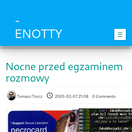
Skip
to
main
-
content
ENOTTY
☰
Nocne przed egzaminem
rozmowy
Tomasz Torcz
2005-02-07 21:08
0 Comments