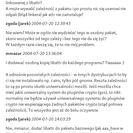
linkowanej z libattr?
A może wywalić zależność z pakietu i po prostu nic się userowi nie
odpali (błąd linkera) jak attr nie zainstaluje?
zgoda (jarek)
2004-07-20 12:39:43
Nie wiem? Może w ogóle nie wydzielać tego w osobny pakiet,
skoro wszystko od tego zależy i bez tego nie da się żyć?
W każdym razie cieszę się, że to nie mój problem.
mmazur
2004-07-20 13:36:04
I dodawać osobną kopię libattr do każdego programu? Tiaaaaaa :)
A odnośnie pozostałych zależności - w innych dystrybucjach to by
ci się nie instalowało np. cairo, tylko pół gnoma. Reszta zależności
to są po prostu skutki uniwersalności mozilli. Jeśli mozilla chce
mieć jakiś uniwersalny system do pluginów crypto (gss), to nikt
normalny nie będzie używał uniwersalnego systemu do pluginów
crypto nie wspierającego żadnych pakietów crypto (stąd połowa
zależności). To wszystko jest aż do bólu oczywiste.
zgoda (jarek)
2004-07-20 14:03:29
Nie, mmazur, dodać libattr do pakietu bazowego (jak aaa_base w