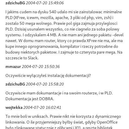
zdzichuBG
2004-07-20 15:49:06
I jakims cudem na dysku 540 udalo mi sie zainstalowac minimalne
PLD (XFree, icewm, mozilla, apache, 3 pliki od php, vim, zsh) i
zostalo 50 mega wolnego. Prawie pol giga zajmuja przyleglosci
PLD. Dzisiaj usunalem wszystko, co nie ciagnelo za soba polowy
systemu. I odzyskalem 4 MB. A nie mam ani jednego pakietu -devel
nawet. W domu mam router, ktory co prawda XFree nie ma, ale ma
kupe innego oprogramowania, kompilator i rzeczy potrzebne do
budowy niektorych pakietow. I zajmuje to czterysta pare mega. Na
szczescie to Slack.
mmazur
2004-07-20 15:50:36
Oczywiście wyłączyłeś instalację dokumentacji?
zdzichuBG
2004-07-20 15:58:20
Oczywiscie mam dokumantacje i na swoim routerze, i w PLD.
Dokumentacja jest DOBRA.
wojtekka
2004-07-20 16:02:41
To mnie boli w uniksach. Prawie nikt nie korzysta z dynamicznego
linkowania. O ile przyjemniejszy byłby świat, gdyby OpenOffice
było zlinkowane statycznie z glibcami i X11, a resztę bibliotek