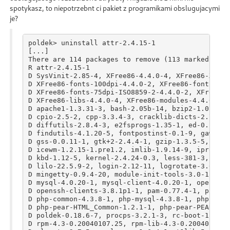
spotykasz, to niepotrzebnt ci pakiet z programikami obslugujacymi
je?
poldek> uninstall attr-2.4.15-1

[...]

There are 114 packages to remove (113 marked by d
R attr-2.4.15-1

D SysVinit-2.85-4, XFree86-4.4.0-4, XFree86-Xserv
D XFree86-fonts-100dpi-4.4.0-2, XFree86-fonts-100
D XFree86-fonts-75dpi-ISO8859-2-4.4.0-2, XFree86-
D XFree86-libs-4.4.0-4, XFree86-modules-4.4.0-4, 
D apache1-1.3.31-3, bash-2.05b-14, bzip2-1.0.2-8,
D cpio-2.5-2, cpp-3.3.4-3, cracklib-dicts-2.7-18,
D diffutils-2.8.4-3, e2fsprogs-1.35-1, ed-0.2-34,
D findutils-4.1.20-5, fontpostinst-0.1-9, gawk-3.
D gss-0.0.11-1, gtk+2-2.4.4-1, gzip-1.3.5-5, hc-c
D icewm-1.2.15-1.pre1.2, imlib-1.9.14-9, iproute2
D kbd-1.12-5, kernel-2.4.24-0.3, less-381-3, lftp
D lilo-22.5.9-2, login-2.12-11, logrotate-3.6.10-
D mingetty-0.9.4-20, module-init-tools-3.0-1, mod
D mysql-4.0.20-1, mysql-client-4.0.20-1, openmoti
D openssh-clients-3.8.1p1-1, pam-0.77.4-1, pango-
D php-common-4.3.8-1, php-mysql-4.3.8-1, php-pcre
D php-pear-HTML_Common-1.2.1-1, php-pear-PEAR-1.3
D poldek-0.18.6-7, procps-3.2.1-3, rc-boot-1.1-3,
D rpm-4.3-0.20040107.25, rpm-lib-4.3-0.20040107.2