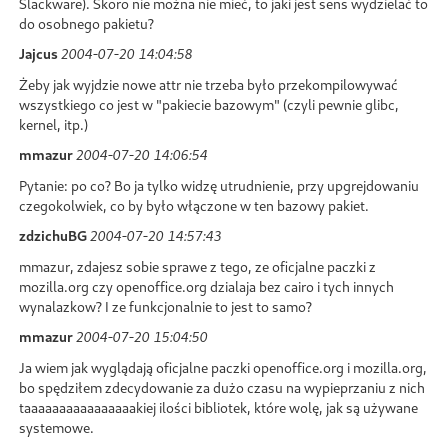
Slackware). Skoro nie można nie mieć, to jaki jest sens wydzielać to
do osobnego pakietu?
Jajcus
2004-07-20 14:04:58
Żeby jak wyjdzie nowe attr nie trzeba było przekompilowywać
wszystkiego co jest w "pakiecie bazowym" (czyli pewnie glibc,
kernel, itp.)
mmazur
2004-07-20 14:06:54
Pytanie: po co? Bo ja tylko widzę utrudnienie, przy upgrejdowaniu
czegokolwiek, co by było włączone w ten bazowy pakiet.
zdzichuBG
2004-07-20 14:57:43
mmazur, zdajesz sobie sprawe z tego, ze oficjalne paczki z
mozilla.org czy openoffice.org dzialaja bez cairo i tych innych
wynalazkow? I ze funkcjonalnie to jest to samo?
mmazur
2004-07-20 15:04:50
Ja wiem jak wyglądają oficjalne paczki openoffice.org i mozilla.org,
bo spędziłem zdecydowanie za dużo czasu na wypieprzaniu z nich
taaaaaaaaaaaaaaaakiej ilości bibliotek, które wolę, jak są używane
systemowe.