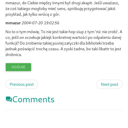
mmazur, do Ciebie między innymi był drugi akapit. Jeśli uważasz,
że coś takiego mogłoby mieć sens, spróbuję przygotować jakiś
przykład, jak tylko wrócę z gór.
mmazur
2004-07-20 19:02:56
No to o tym mówię. To nie jest takie hop siup z tym 'nic nie zrobi'. A
co, jeśli on oczekuje jakiejś konkretnej wartości po odpaleniu danej
funkcji? Do zrobienia takiej pustej zatyczki dla biblioteki trzeba
jednak poświęcić trochę czasu. A zyski żadne, bo taki libattr to jest
drobnica.
OGÓLNE
Previous post
Next post
Comments