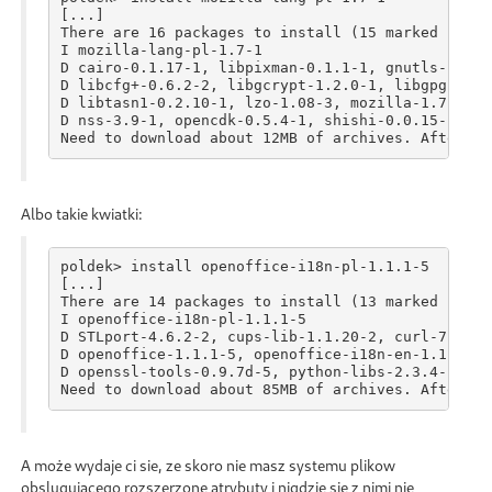
[...]

There are 16 packages to install (15 marked by de
I mozilla-lang-pl-1.7-1

D cairo-0.1.17-1, libpixman-0.1.1-1, gnutls-1.0.1
D libcfg+-0.6.2-2, libgcrypt-1.2.0-1, libgpg-erro
D libtasn1-0.2.10-1, lzo-1.08-3, mozilla-1.7-1, n
D nss-3.9-1, opencdk-0.5.4-1, shishi-0.0.15-1

Need to download about 12MB of archives. After un
Albo takie kwiatki:
poldek> install openoffice-i18n-pl-1.1.1-5

[...]

There are 14 packages to install (13 marked by de
I openoffice-i18n-pl-1.1.1-5

D STLport-4.6.2-2, cups-lib-1.1.20-2, curl-7.12.0
D openoffice-1.1.1-5, openoffice-i18n-en-1.1.1-5,
D openssl-tools-0.9.7d-5, python-libs-2.3.4-1, st
A może wydaje ci sie, ze skoro nie masz systemu plikow
obslugujacego rozszerzone atrybuty i nigdzie sie z nimi nie