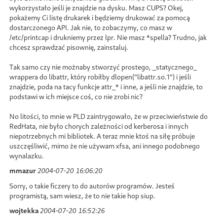
wykorzystało jeśli je znajdzie na dysku. Masz CUPS? Okej,
pokażemy Ci listę drukarek i będziemy drukować za pomocą
dostarczonego API. Jak nie, to zobaczymy, co masz w
/etc/printcap i drukniemy przez lpr. Nie masz *spella? Trudno, jak
chcesz sprawdzać pisownię, zainstaluj.
Tak samo czy nie możnaby stworzyć prostego, _statycznego_
wrappera do libattr, który robiłby dlopen("libattr.so.1") i jeśli
znajdzie, poda na tacy funkcje attr_* i inne, a jeśli nie znajdzie, to
podstawi w ich miejsce coś, co nie zrobi nic?
No litości, to mnie w PLD zaintrygowało, że w przeciwieństwie do
RedHata, nie było chorych zależności od kerberosa i innych
niepotrzebnych mi bibliotek. A teraz mnie ktoś na siłę próbuje
uszczęśliwić, mimo że nie używam xfsa, ani innego podobnego
wynalazku.
mmazur
2004-07-20 16:06:20
Sorry, o takie ficzery to do autorów programów. Jesteś
programistą, sam wiesz, że to nie takie hop siup.
wojtekka
2004-07-20 16:52:26