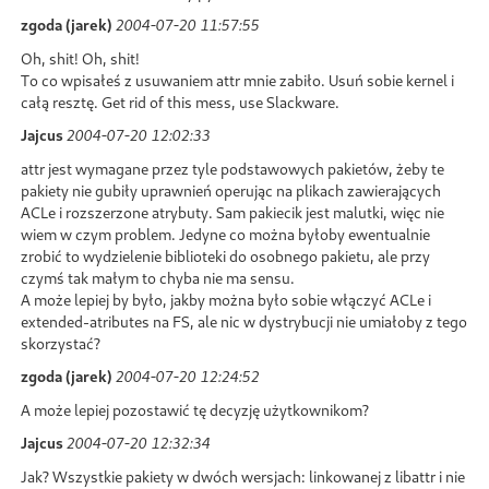
zgoda (jarek)
2004-07-20 11:57:55
Oh, shit! Oh, shit!
To co wpisałeś z usuwaniem attr mnie zabiło. Usuń sobie kernel i
całą resztę. Get rid of this mess, use Slackware.
Jajcus
2004-07-20 12:02:33
attr jest wymagane przez tyle podstawowych pakietów, żeby te
pakiety nie gubiły uprawnień operując na plikach zawierających
ACLe i rozszerzone atrybuty. Sam pakiecik jest malutki, więc nie
wiem w czym problem. Jedyne co można byłoby ewentualnie
zrobić to wydzielenie biblioteki do osobnego pakietu, ale przy
czymś tak małym to chyba nie ma sensu.
A może lepiej by było, jakby można było sobie włączyć ACLe i
extended-atributes na FS, ale nic w dystrybucji nie umiałoby z tego
skorzystać?
zgoda (jarek)
2004-07-20 12:24:52
A może lepiej pozostawić tę decyzję użytkownikom?
Jajcus
2004-07-20 12:32:34
Jak? Wszystkie pakiety w dwóch wersjach: linkowanej z libattr i nie