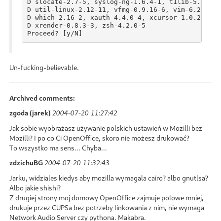
D slocate-2.7-5, syslog-ng-1.6.4-1, t1lib-5.0.2-1
D util-linux-2.12-11, vfmg-0.9.16-6, vim-6.2.532-
D which-2.16-2, xauth-4.4.0-4, xcursor-1.0.2-5, x
D xrender-0.8.3-3, zsh-4.2.0-5

Un-fucking-believable.
Archived comments:
zgoda (jarek)
2004-07-20 11:27:42
Jak sobie wyobrażasz używanie polskich ustawień w Mozilli bez
Mozilli? I po co Ci OpenOffice, skoro nie możesz drukować?
To wszystko ma sens... Chyba...
zdzichuBG
2004-07-20 11:32:43
Jarku, widziales kiedys aby mozilla wymagala cairo? albo gnutlsa?
Albo jakie shishi?
Z drugiej strony moj domowy OpenOffice zajmuje polowe mniej,
drukuje przez CUPSa bez potrzeby linkowania z nim, nie wymaga
Network Audio Server czy pythona. Makabra.