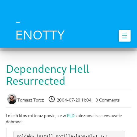
Skip
to
main
-
content
ENOTTY
☰
Dependency Hell
Resurrected
Tomasz Torcz
2004-07-20 11:04
0 Comments
I niech ktos mi teraz powie, ze w
PLD
zaleznosci sa sensownie
dobrane:
poldek> install mozilla-lang-pl-1.7-1
