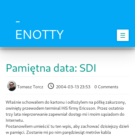
Skip
to
main
-
content
ENOTTY
☰
Pamiętna data: SDI
Tomasz Torcz
2004-03-13 23:53
0 Comments
Właśnie schowałem do kartonu i odłożyłem na półkę zakurzony,
owinięty przewodem terminal HiS firmy Ericsson. Przez ostatnio
trzy lata nieprzerwanie zapewniał dostęp mi i moim sąsiadom do
Internetu.
Postanowiłem umieścić tu ten wpis, aby zachować dzisiejszy dzień
w pamięci. Zostanie mi po nim parędziesiąt metrów kabla