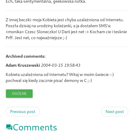
Ech, taka sentymentalna, geekowska notka.
Z innej beczki: moja Kobieta jest chyba uzależniona od Internetu.
Poszła dzisiaj na urodziny koleżanki, a ja dostałem SMS'a:
<monika> Czesc Sloneczko! U Darii jest net :> Kocham cie i tesknie
Prff. Jest net, co najważniejsze ;-)
Archived comments:
Adam Kruszewski
2004-03-15 19:58:43
Kobieta uzależniona od Internetu? Witaj w moim świecie :-)
pochwal się kiedy zacznie pisać demony w C ;-)
OGÓLNE
Previous post
Next post
Comments