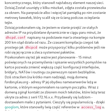
koncentrycznego, który stanowił najsłabszy element naszej sieci.
Dzisiaj Został usunięty z kilku miszkań, zdjęta została przewieszka
za oknem. Na paręnaście albo i więcej lat pamiątką po nim zostanie
metrowy kawałek, który scalił się ze ścianą podczas ocieplania
tejże.
Dzisiaj przekonałem się, że jestem w stanie przejść ze stałych
adresów IP na przydzielane dynamicznie w ciągu paru minut, że
napisany na podstawie man'a otwartego na kompie
dhcpd.conf
200 km stąd działa od razu. Że czasami kompilacja czegoś tak
prostego jak
może przysporzyć kilku problemów jeśli nie
dhcpcd
robi się jej ręcznie a zleca systemowi pakietów.
Przekonałem się też jak ważne jest planowanie - 15 minut
poświęconych na przemyślenia i spisanie wszystkich pomysłów na
kartce pozwala zmienić większą część konfiguracji interfejsów,
bridge'y, NATów i routingu za pierwszym razem bezbłędnie.
Dziś straciłem (na krótko mam nadzieję), moją domenę
- adresy IP jej obydwu nameserwerów leżą w
fordon.pl.eu.org
kartonie, o którym wspomniałem na samym początku. Wraz z
domeną zginął kontakt ze zbiorem moich tekstów, które leżą teraz
ukryte za adres z serii 172.16.x.x. Przydawały się ludziom -
dostawałem maile z pytaniami. Cieszyły się popularnością - dzięki
googlom
, które stanowiły lwią część refererów w
u.
access_log