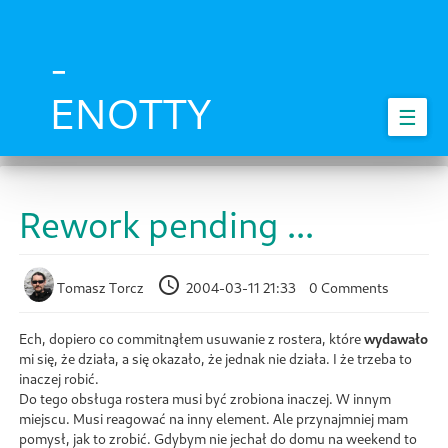
Skip
to
main
-
content
ENOTTY
☰
Rework pending ...
Tomasz Torcz
2004-03-11 21:33
0 Comments
Ech, dopiero co commitnąłem usuwanie z rostera, które
wydawało
mi się, że działa, a się okazało, że jednak nie działa. I że trzeba to
inaczej robić.
Do tego obsługa rostera musi być zrobiona inaczej. W innym
miejscu. Musi reagować na inny element. Ale przynajmniej mam
pomysł, jak to zrobić. Gdybym nie jechał do domu na weekend to