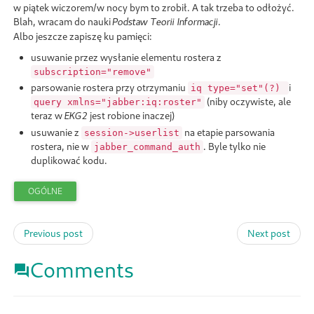
w piątek wiczorem/w nocy bym to zrobił. A tak trzeba to odłożyć.
Blah, wracam do nauki
.
Podstaw Teorii Informacji
Albo jeszcze zapiszę ku pamięci:
usuwanie przez wysłanie elementu rostera z
subscription="remove"
parsowanie rostera przy otrzymaniu
i
iq type="set"(?)
(niby oczywiste, ale
query xmlns="jabber:iq:roster"
teraz w
jest robione inaczej)
EKG2
usuwanie z
na etapie parsowania
session->userlist
rostera, nie w
. Byle tylko nie
jabber_command_auth
duplikować kodu.
OGÓLNE
Previous post
Next post
Comments