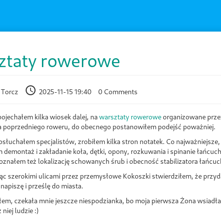
ztaty rowerowe
 Torcz
2025-11-15 19:40
0 Comments
 pojechałem kilka wiosek dalej, na
warsztaty rowerowe
organizowane prz
 poprzedniego roweru, do obecnego postanowiłem podejść poważniej.
osłuchałem specjalistów, zrobiłem kilka stron notatek. Co najważniejs
demontaż i zakładanie koła, dętki, opony, rozkuwania i spinanie łańcuch
oznałem też lokalizację schowanych śrub i obecność stabilizatora łańcuc
dąc szerokimi ulicami przez przemysłowe Kokoszki stwierdziłem, że przy
 napiszę i prześlę do miasta.
łem, czekała mnie jeszcze niespodzianka, bo moja pierwsza Żona wsiadła 
niej ludzie :)