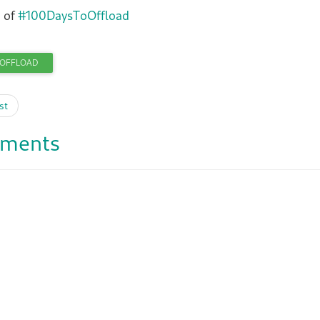
 of
#100DaysToOffload
OOFFLOAD
st
ments