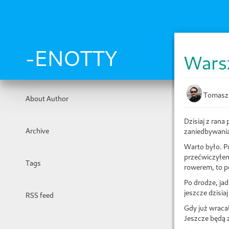
Skip
to
main
content
-ENOTTY
Wars
Tomasz
About Author
Dzisiaj z rana
Archive
zaniedbywania
Warto było. P
przećwiczyłem 
Tags
rowerem, to p
Po drodze, ja
jeszcze dzisiaj
RSS feed
Gdy już wraca
Jeszcze będą z 