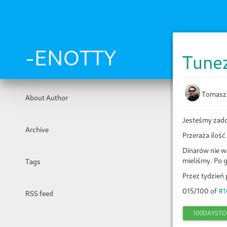
Skip
to
main
content
-ENOTTY
Tunez
Tomasz
About Author
Jesteśmy zadow
Archive
Przeraża ilość
Dinarów nie wo
mieliśmy. Po 
Tags
Przez tydzie
015/100 of
#1
RSS feed
100DAYST