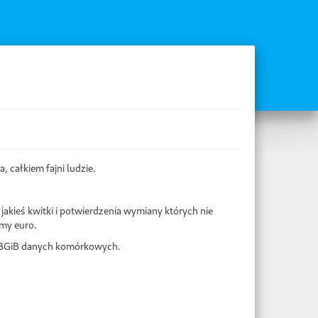
 całkiem fajni ludzie.
jakieś kwitki i potwierdzenia wymiany których nie
śmy euro.
13GiB danych komórkowych.