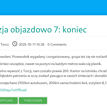
ja objazdowo 7: koniec
 Torcz
2025-10-11 10:26
0 Comments
oleni. Przewodnik wygadany i zorganizowany, grupa też się nie rozłaziła,
 śmieci wszędzie, nawet na pustyni na każdym metrze wala się plastik.
lno wywozić z Turcji, nam zostało prawie 200. Kantor na lotnisku chciał 
głębokim patrzeniu w oczy znalazł pasujące w swoich śmieciach i dostali
ń przejechane 2100km autobusem, 200km samochodami 4x4, zużyłem 8,
00DaysToOffload
OOFFLOAD
TUNEZJA2025