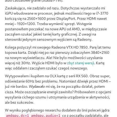
albo casualowe granie (Stadia FTW).
Zaskakująco, nie zadziało od razu. Dotychczas wystarczało mi
iGPU wbudowane w procesor, jednak możliwości tego w i7-3770
kończą się na 2560×1600 przez DisplayPort. Przez HDMI nawet
mniej – 1920×1200. Trzeba wymienić sprzęt. Wstępnie
postanowiłem poczekać na nowe APU od AMD, w międzyczasie
zacząłem szukać jakieś taniej karty graficznej. Z uwagi na
sterowniki jedynym sensownym wyjściem są Radeony.
Kolega pożyczył mi swojego Radeona VTX HD 7850. Parę lat temu
topowa karta. Dzięki niej po raz pierwszy zobaczyłem 3840×2160
na nowym wyświetlaczu. Ale! Nie było możliwości uzyskania
więcej niż 30Hz. Wyjście HDMI było w
zbyt starej wersji
. Kartę
więc oddałem i zacząłem szukać czegoś nowszego.
Wytypowałem i kupiłem na OLX kartę z serii RX 560. Obraz super,
odświeżanie 60Hz bez problemu. Natomiast dźwięk przez HDMI –
już nie bardzo.
mi się, że na początku działał, potem
Wydawało
cisza. Może oszczędzanie energii zawiniło? Próbowałem z opcjami
wysyłania cichego szumu i utrzymania urządzenia w akrtywności,
ale bez sukcesów.
W wyniku pogłębionego researchu dodałem do linii poleceń jądra
co z początku zadziałało, ale
amdgpu.dc=1 amdgpu.audio=1