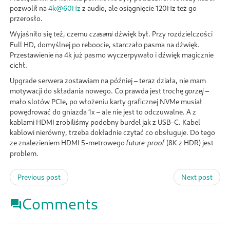
pozwolił na
4k@60Hz
z audio, ale osiągnięcie 120Hz też go
przerosło.
Wyjaśniło się też, czemu
dźwięk był. Przy rozdzielczości
czasami
Full HD, domyślnej po reboocie, starczało pasma na dźwięk.
Przestawienie na 4k już pasmo wyczerpywało i dźwięk magicznie
cichł.
Upgrade serwera zostawiam na później – teraz działa, nie mam
motywacji do składania nowego. Co prawda jest trochę
–
gorzej
mało slotów PCIe, po włożeniu karty graficznej NVMe musiał
powędrować do gniazda 1x – ale nie jest to odczuwalne. A z
kablami HDMI zrobiliśmy podobny burdel jak z USB-C. Kabel
kablowi nierówny, trzeba dokładnie czytać co obsługuje. Do tego
ze znalezieniem HDMI 5-metrowego
(8K z HDR) jest
future-proof
problem.
Previous post
Next post
Comments