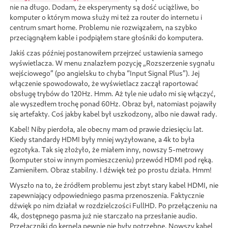
nie na długo. Dodam, że eksperymenty są dość uciążliwe, bo
komputer o którym mowa służy mi też za router do internetu i
centrum smart home. Problemu nie rozwiązałem, na szybko
przeciągnąłem kable i podpiąłem stare głośniki do komputera.
Jakiś czas później postanowiłem przejrzeć ustawienia samego
wyświetlacza. W menu znalazłem pozycję „Rozszerzenie sygnału
wejściowego” (po angielsku to chyba “Input Signal Plus”). Jej
włączenie spowodowało, że wyświetlacz zaczął raportować
obsługę trybów do 120Hz. Hmm. Aż tyle nie udało mi się włączyć,
ale wyszedłem trochę ponad 60Hz. Obraz był, natomiast pojawiły
się artefakty. Coś jakby kabel był uszkodzony, albo nie dawał rady.
Kabel! Niby pierdoła, ale obecny mam od prawie dziesięciu lat.
Kiedy standardy HDMI były mniej wyżyłowane, a 4k to była
egzotyka. Tak się złożyło, że miałem inny, nowszy 5-metrowy
(komputer stoi w innym pomieszczeniu) przewód HDMI pod ręką.
Zamieniłem. Obraz stabilny. I dźwięk też po prostu działa. Hmm!
Wyszło na to, że źródłem problemu jest zbyt stary kabel HDMI, nie
zapewniający odpowiedniego pasma przenoszenia. Faktycznie
dźwięk po nim działał w rozdzielczości FullHD. Po przełączeniu na
4k, dostępnego pasma już nie starczało na przesłanie audio.
Przełączniki do kernela pewnie nie były potrzebne. Nowszy kabel