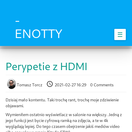
Skip
to
main
-
content
ENOTTY
☰
Perypetie z HDMI
Tomasz Torcz
2021-02-27 16:29
0 Comments
Dzisiaj mało kontentu. Taki trochę rant, trochę moje zdziwienie
objawami.
Wymieniłem ostatnio wyświetlacz w salonie na większy. Jedną z
jego funkcji jest bycie cyfrową ramką na zdjęcia, a te w 4k
wyglądają lepiej. Do tego czasem obejrzenie jakiś mediów video