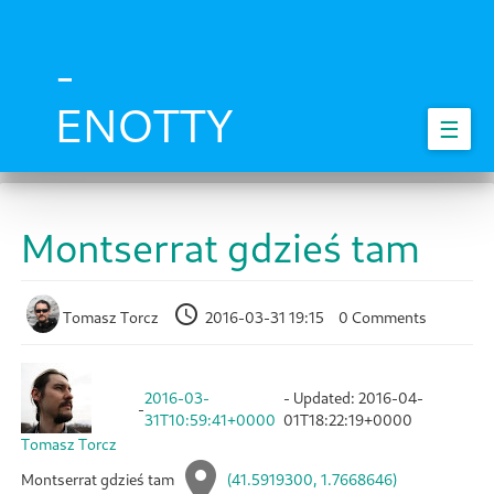
Skip
to
main
-
content
ENOTTY
☰
Montserrat gdzieś tam
Tomasz Torcz
2016-03-31 19:15
0 Comments
2016-03-
- Updated:
2016-04-
-
31T10:59:41+0000
01T18:22:19+0000
Tomasz Torcz
Montserrat gdzieś tam
(41.5919300, 1.7668646)