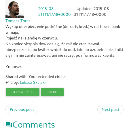
2015-08-
- Updated:
2015-08-
-
31T11:17:18+0000
31T11:17:18+0000
Tomasz Torcz
Wykup ubezpieczenie podróżne (do karty kred.) w raiffeisen bank
w maju.
Pojedź na Islandię w czerwcu.
Na koniec sierpnia dowiedz się, że raif nie zrealizował
ubezpieczenia, bo kwitek wrócił do oddziału po uzupełnienie. I nikt
się nim nie zainteresował, ani nie raczył poinformować klienta.
Kuuurwa.
Shared with: Your extended circles
+1'd by:
Lukasz Skalski
GOOGLEPLUS
SHORT
Previous post
Next post
Comments