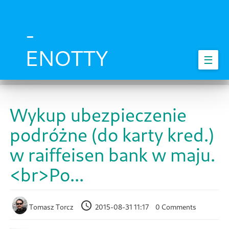
Skip
to
main
-
content
ENOTTY
☰
Wykup ubezpieczenie
podróżne (do karty kred.)
w raiffeisen bank w maju.
<br>Po...
Tomasz Torcz
2015-08-31 11:17
0 Comments