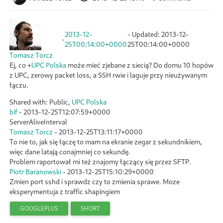
2013-12-
- Updated:
2013-12-
-
25T00:14:00+0000
25T00:14:00+0000
Tomasz Torcz
Ej, co
+
UPC Polska
może mieć zjebane z siecią? Do domu 10 hopów
z UPC, zerowy packet loss, a SSH rwie i laguje przy nieużywanym
łączu.
Shared with: Public,
UPC Polska
bif
-
2013-12-25T12:07:59+0000
ServerAliveInterval
Tomasz Torcz
-
2013-12-25T13:11:17+0000
To nie to, jak się łączę to mam na ekranie zegar z sekundnikiem,
więc dane latają conajmniej co sekundę.
Problem raportował mi też znajomy łączący się przez SFTP.
Piotr Baranowski
-
2013-12-25T15:10:29+0000
Zmien port sshd i sprawdz czy to zmienia sprawe. Moze
eksperymentuja z traffic shapingiem
GOOGLEPLUS
SHORT