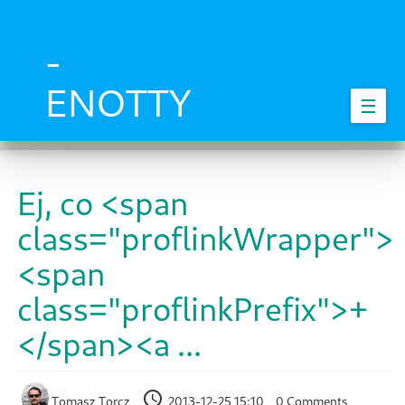
Skip
to
main
-
content
ENOTTY
☰
Ej, co <span
class="proflinkWrapper">
<span
class="proflinkPrefix">+
</span><a ...
Tomasz Torcz
2013-12-25 15:10
0 Comments