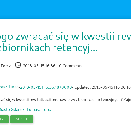
go zwracać się w kwestii rew
zbiornikach retencyj...
 Torcz
2013-05-15 16:36
0 Comments
asz Torcz
-
2013-05-15T16:36:18+0000
- Updated:
2013-05-15T16:36:1
ć się w kwestii rewitalizacji terenów przy zbiornikach retencyjnych? Zaj
iasto Gdańsk
,
Tomasz Torcz
US
SHORT