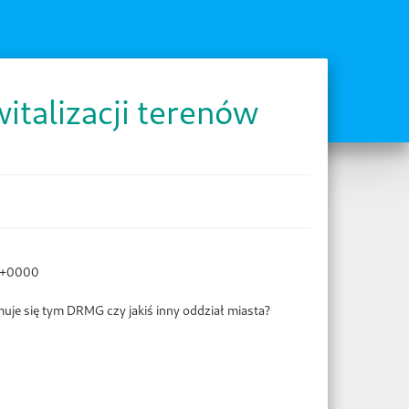
italizacji terenów
8+0000
muje się tym DRMG czy jakiś inny oddział miasta?