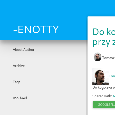
Skip
to
main
content
-ENOTTY
Do ko
przy 
About Author
Tomasz
Archive
Tom
Tags
Do kogo zwraca
Shared with:
M
RSS feed
GOOGLEPL