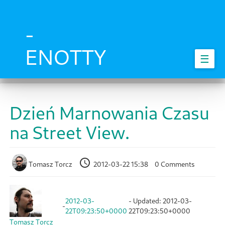
Skip
to
main
-
content
ENOTTY
☰
Dzień Marnowania Czasu
na Street View.
Tomasz Torcz
2012-03-22 15:38
0 Comments
2012-03-
- Updated:
2012-03-
-
22T09:23:50+0000
22T09:23:50+0000
Tomasz Torcz