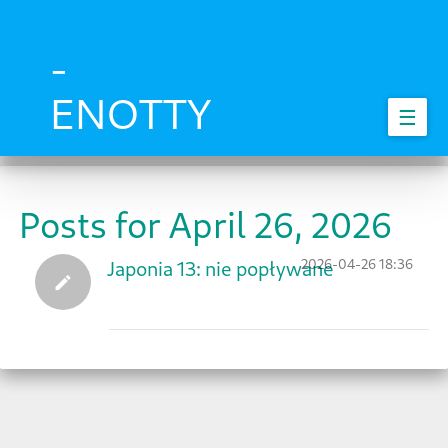
Skip
to
main
-
content
ENOTTY
☰
Posts for April 26, 2026
2026-04-26 18:36
Japonia 13: nie popływane