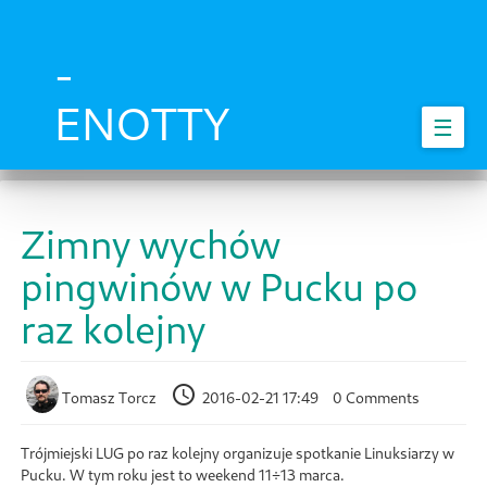
Skip
to
main
-
content
ENOTTY
☰
Zimny wychów
pingwinów w Pucku po
raz kolejny
Tomasz Torcz
2016-02-21 17:49
0 Comments
Trójmiejski LUG po raz kolejny organizuje spotkanie Linuksiarzy w
Pucku. W tym roku jest to weekend 11÷13 marca.