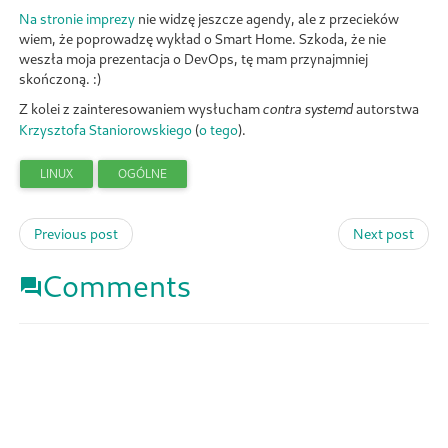
Na stronie imprezy
nie widzę jeszcze agendy, ale z przecieków
wiem, że poprowadzę wykład o Smart Home. Szkoda, że nie
weszła moja prezentacja o DevOps, tę mam przynajmniej
skończoną. :)
Z kolei z zainteresowaniem wysłucham
autorstwa
contra systemd
Krzysztofa Staniorowskiego
(
o tego
).
LINUX
OGÓLNE
Previous post
Next post
Comments