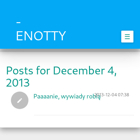
Skip
to
main
-
content
ENOTTY
☰
Posts for December 4,
2013
2013-12-04 07:38
Paaaanie, wywiady robią