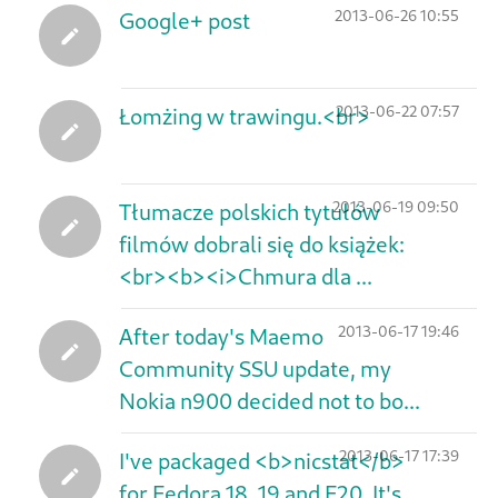
2013-06-26 10:55
Google+ post
2013-06-22 07:57
Łomżing w trawingu.<br>
2013-06-19 09:50
Tłumacze polskich tytułów
filmów dobrali się do książek:
<br><b><i>Chmura dla ...
2013-06-17 19:46
After today's Maemo
Community SSU update, my
Nokia n900 decided not to bo...
2013-06-17 17:39
I've packaged <b>nicstat</b>
for Fedora 18, 19 and F20. It's