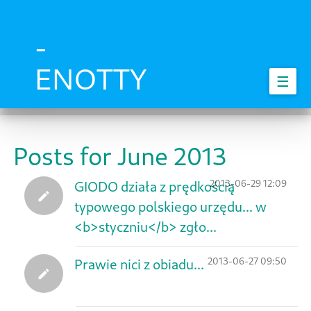
Skip
to
main
-
content
ENOTTY
☰
Posts for June 2013
2013-06-29 12:09
GIODO działa z prędkością
typowego polskiego urzędu... w
<b>styczniu</b> zgło...
2013-06-27 09:50
Prawie nici z obiadu...