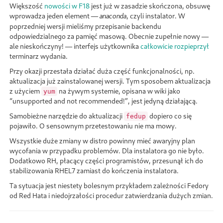
Większość
nowości w F18
jest już w zasadzie skończona, obsuwę
wprowadza jeden element —
, czyli instalator. W
anaconda
poprzedniej wersji mieliśmy przepisanie backendu
odpowiedzialnego za pamięć masową. Obecnie zupełnie nowy —
ale nieskończyny! — interfejs użytkownika
całkowicie rozpieprzył
terminarz wydania.
Przy okazji przestała działać duża część funkcjonalności, np.
aktualizacja już zainstalowanej wersji. Tym sposobem aktualizacja
z użyciem
na żywym systemie, opisana w wiki jako
yum
unsupported and not recommended!
, jest jedyną działającą.
Samobieżne narzędzie do aktualizacji
dopiero co się
fedup
pojawiło. O sensownym przetestowaniu nie ma mowy.
Wszystkie duże zmiany w distro powinny mieć awaryjny plan
wycofania w przypadku problemów. Dla instalatora go nie było.
Dodatkowo RH, płacący części programistów, przesunął ich do
stabilizowania RHEL7 zamiast do kończenia instalatora.
Ta sytuacja jest niestety bolesnym przykładem zależności Fedory
od Red Hata i niedojrzałości procedur zatwierdzania dużych zmian.