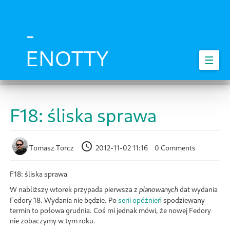
Skip
to
main
-
content
ENOTTY
☰
F18: śliska sprawa
Tomasz Torcz
2012-11-02 11:16
0 Comments
F18: śliska sprawa
W nabliższy wtorek przypada pierwsza z
dat wydania
planowanych
Fedory 18. Wydania nie będzie. Po
serii opóźnień
spodziewany
termin to połowa grudnia. Coś mi jednak mówi, że nowej Fedory
nie zobaczymy w tym roku.