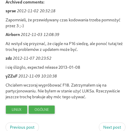
Archived comments:
sprae
2012-11-02 20:32:18
Zapomnieli, że przewidywany czas kodowania trzeba pomnożyć
przez 3 ;-)
Airborn
2012-11-03 12:08:39
Aż wstyd się przyznać, że ciągle na F16 siedzę, ale ponoć tutaj też
trochę problemów z updatem może być.
zdz
2012-11-07 20:23:52
i się ślizgło, expected release 2013-01-08
yZZuF
2012-11-09 10:10:38
Chciałem wczoraj wypróbować F18. Zatrzymałem się na
partycjonowaniu. Nie byłem w stanie użyć LUKSa. Rzeczywiście
jeszcze trochę brakuje aby móc tego używać.
LINUX
OGÓLNE
Previous post
Next post