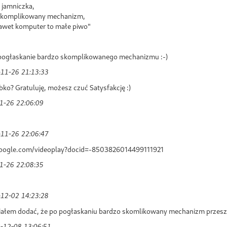
 jamniczka,
 skomplikowany mechanizm,
awet komputer to małe piwo"
 pogłaskanie bardzo skomplikowanego mechanizmu :-)
11-26 21:13:33
bko? Gratuluję, możesz czuć Satysfakcję :)
1-26 22:06:09
11-26 22:06:47
.google.com/videoplay?docid=-8503826014499111921
1-26 22:08:35
12-02 14:23:28
łem dodać, że po pogłaskaniu bardzo skomlikowany mechanizm przeszed
-12-08 13:06:51