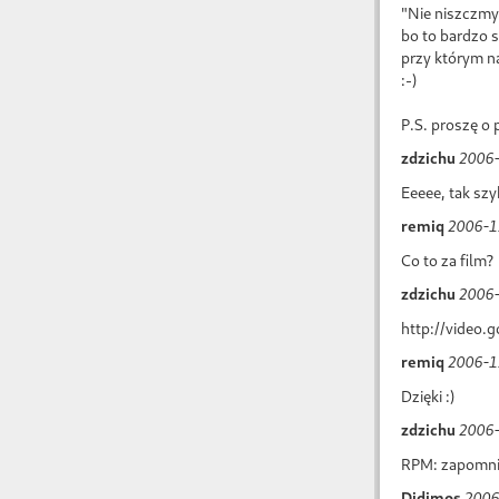
"Nie niszczmy
bo to bardzo
przy którym n
:-)
P.S. proszę o
zdzichu
2006-
Eeeee, tak szy
remiq
2006-1
Co to za film?
zdzichu
2006-
http://video
remiq
2006-1
Dzięki :)
zdzichu
2006-
RPM: zapomnia
Didimos
2006