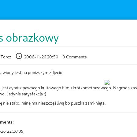
s obrazkowy
 Torcz
2006-11-26 20:50
0 Comments
awiony jest na poniższym zdjęciu:
 jest cytat z pewnego kultowego filmu krótkometrażowego. Nagrodą zaś NI
wo. Jedynie satysfakcja :)
ię nie stało, minę ma nieszczęśliwą bo puszka zamknięta.
mments:
-26 21:10:39