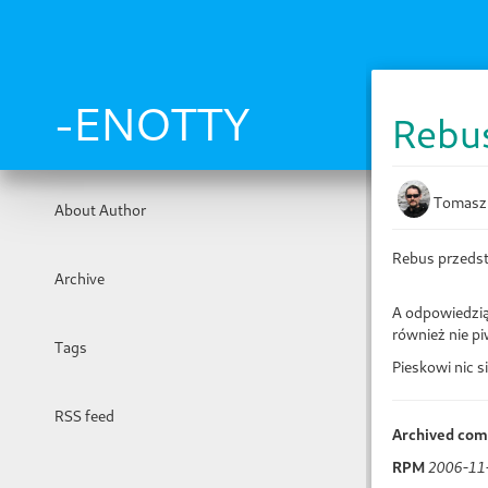
Skip
to
main
content
-ENOTTY
Rebu
Tomasz
About Author
Rebus przedst
Archive
A odpowiedzią
również nie pi
Tags
Pieskowi nic s
RSS feed
Archived co
RPM
2006-11