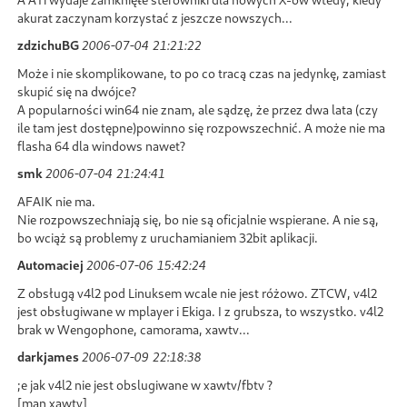
akurat zaczynam korzystać z jeszcze nowszych...
zdzichuBG
2006-07-04 21:21:22
Może i nie skomplikowane, to po co tracą czas na jedynkę, zamiast
skupić się na dwójce?
A popularności win64 nie znam, ale sądzę, że przez dwa lata (czy
ile tam jest dostępne)powinno się rozpowszechnić. A może nie ma
flasha 64 dla windows nawet?
smk
2006-07-04 21:24:41
AFAIK nie ma.
Nie rozpowszechniają się, bo nie są oficjalnie wspierane. A nie są,
bo wciąż są problemy z uruchamianiem 32bit aplikacji.
Automaciej
2006-07-06 15:42:24
Z obsługą v4l2 pod Linuksem wcale nie jest różowo. ZTCW, v4l2
jest obsługiwane w mplayer i Ekiga. I z grubsza, to wszystko. v4l2
brak w Wengophone, camorama, xawtv...
darkjames
2006-07-09 22:18:38
;e jak v4l2 nie jest obslugiwane w xawtv/fbtv ?
[man xawtv]