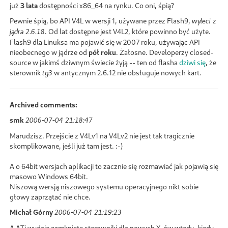
już
3 lata
dostępności x86_64 na rynku. Co oni, śpią?
Pewnie śpią, bo API V4L w wersji 1, używane przez Flash9,
wyleci z
. Od lat dostępne jest V4L2, które powinno być użyte.
jądra 2.6.18
Flash9 dla Linuksa ma pojawić się w 2007 roku, używając API
nieobecnego w jądrze od
pół roku
. Żałosne. Developerzy closed-
source w jakimś dziwnym świecie żyją -- ten od flasha
dziwi się
, że
sterownik
w antycznym 2.6.12 nie obsługuje nowych kart.
tg3
Archived comments:
smk
2006-07-04 21:18:47
Marudzisz. Przejście z V4Lv1 na V4Lv2 nie jest tak tragicznie
skomplikowane, jeśli już tam jest. :-)
A o 64bit wersjach aplikacji to zacznie się rozmawiać jak pojawią się
masowo Windows 64bit.
Niszową wersją niszowego systemu operacyjnego nikt sobie
głowy zaprzątać nie chce.
Michał Górny
2006-07-04 21:19:23
A ATi wydaje zamknięŧe sterowniki dla nowych X-ów wtedy, kiedy