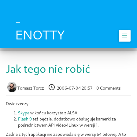
Skip
to
main
-
content
ENOTTY
☰
Jak tego nie robić
Tomasz Torcz
2006-07-04 20:57
0 Comments
Dwie rzeczy:
Skype
w końcu korzysta z ALSA
Flash 9
też będzie, dodatkowo obsługuje kamerki za
pośrednictwem API Video4Linux w wersji 1.
Żadna z tych aplikacji nie zapowiada się w wersji 64 bitowej. A to