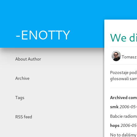
Skip
to
main
content
-ENOTTY
We di
Tomasz
About Author
Pozostaje pod
Archive
głosowali sami
Archived co
Tags
smk
2006-05-
Babcie radiom
RSS feed
hops
2006-05
No to daliśmy 