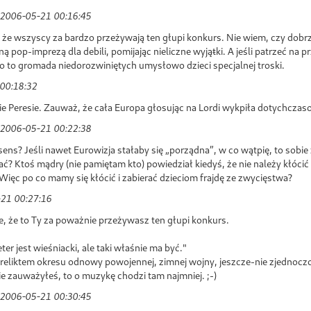
2006-05-21 00:16:45
 że wszyscy za bardzo przeżywają ten głupi konkurs. Nie wiem, czy dobrz
ą pop-imprezą dla debili, pomijając nieliczne wyjąŧki. A jeśli patrzeć na 
 to gromada niedorozwiniętych umysłowo dzieci specjalnej troski.
00:18:32
ie Peresie. Zauważ, że cała Europa głosując na Lordi wykpiła dotychczas
2006-05-21 00:22:38
sens? Jeśli nawet Eurowizja stałaby się „porządna”, w co wątpię, to sobie
ać? Ktoś mądry (nie pamiętam kto) powiedział kiedyś, że nie należy kłócić
Więc po co mamy się kłócić i zabierać dzieciom frajdę ze zwycięstwa?
21 00:27:16
e, że to Ty za poważnie przeżywasz ten głupi konkurs.
er jest wieśniacki, ale taki właśnie ma być."
t reliktem okresu odnowy powojennej, zimnej wojny, jeszcze-nie zjednocz
nie zauważyłeś, to o muzykę chodzi tam najmniej. ;-)
2006-05-21 00:30:45