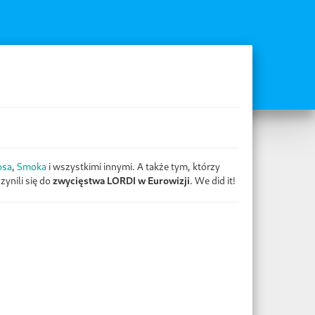
psa
,
Smoka
i wszystkimi innymi. A także tym, którzy
zynili się do
zwycięstwa LORDI w Eurowizji
. We did it!