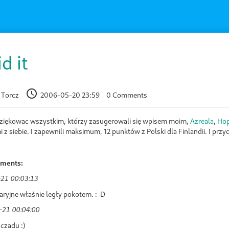
d it
 Torcz
2006-05-20 23:59
0 Comments
ziękowac wszystkim, którzy zasugerowali się wpisem moim,
Azreala
,
Ho
 z siebie. I zapewnili maksimum, 12 punktów z Polski dla Finlandii. I przyc
mments:
21 00:03:13
aryjne właśnie legły pokotem. :-D
-21 00:04:00
czadu :)