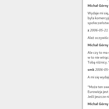
Michał Górny
Wydaje mi się,
była komercyjn
społeczeństwo
z
2006-05-21 
Ależ oczywiśc
Michał Górny
Ale czy to ma 
w to nie wtrąc
Tobą różnicy. 
smk
2006-05-
A mi się wydaj
"Może ten swet
Eurowizja jes
Jeśli jeszcze 
Michał Górny