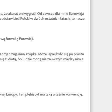
e, że akurat oni wygrali. Od zawsze dla mnie Eurowizja
przedstawicieli Polski w dwóch ostatnich latach, to nasze
ową formułę Eurowizji.
 zorganizują inną szopkę. Może lepiej było się po prostu
 się z idiotą, bo ludzie mogą nie zauważyć między nim a
onej Europy. Ten plebiscyt ma taką właśnie konwencję.