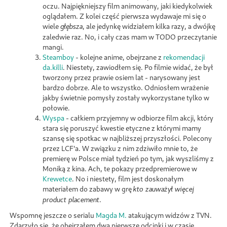
oczu. Najpiękniejszy film animowany, jaki kiedykolwiek
oglądałem. Z kolei część pierwsza wydawaje mi się o
wiele
, ale jedynkę widziałem kilka razy, a dwójkę
głębsza
zaledwie raz. No, i cały czas mam w TODO przeczytanie
mangi.
Steamboy
- kolejne anime, obejrzane z
rekomendacji
da.killi
. Niestety, zawiodłem się. Po filmie widać, że był
tworzony przez prawie osiem lat - narysowany jest
bardzo dobrze. Ale to wszystko. Odniosłem wrażenie
jakby świetnie pomysły zostały wykorzystane tylko w
połowie.
Wyspa
- całkiem przyjemny w odbiorze film akcji, który
stara się poruszyć kwestie etyczne z którymi mamy
szansę się spotkac w najbliższej przyszłości. Polecony
przez LCF'a. W związku z nim zdziwiło mnie to, że
premierę w Polsce miał tydzień po tym, jak wyszliśmy z
Moniką z kina. Ach, te pokazy przedpremierowe w
Krewetce
. No i niestety, film jest doskonałym
materiałem do zabawy w grę
kto zauważył więcej
.
product placement
Wspomnę jeszcze o serialu
Magda M.
atakującym widzów z TVN.
Zdarzyło się, że obejrzałem dwa pierwsze odcinki i w czasie