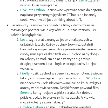
mi dawne czase liceum, kiedy to książki
Lema
czytałem
w ilości kilku miesięcznie.
Dive Into Python
- sensowne wprowadzenie do pajtona
napisane przyjemnym językiem (
That is so insanely
cool, I wet myself just thinking about it.
).
Seriale - czyli sensowny sposób na filmy - dużo czasu na
rozwinięcie postaci, wiele wątków, długi czas rozrywki. W
kolejności oglądania:
Lost
, czyli serial uznany za jeden z najlepszych w
ostatnich latach. Każdy odcinek (również ostatni)
kończył się suspensem, który pewnie nieźle denerwuje
osoby muszące czekać tydzień - lub chociażby dobę -
na kolejny epizod. Na dniach zaczyna się emisja
drugiego sezonu Lost - będzie co oglądać w kolejne
wakacje.
Firefly
- dziki zachód w scenerii science-fiction. Świetne
teksty i odpowiadające mi poczucie humoru. W
Foksie
niedoceniony - odcinki emitowane nie po kolei i zdjęty z
anteny w połowie sezonu. Dzięki fanom powstał film
Serenity
kontynuujący wątki z serialu. Jak dobrze
pójdzie, będzie to pierwszy film z trzech. A kto wie,
może i kolejny sezon nakręcą?
Cowboy Bebop
- anime. Rozbudowane warstwa