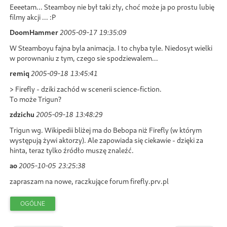
Eeeetam... Steamboy nie był taki zły, choć może ja po prostu lubię
filmy akcji ... :P
DoomHammer
2005-09-17 19:35:09
W Steamboyu fajna byla animacja. I to chyba tyle. Niedosyt wielki
w porownaniu z tym, czego sie spodziewalem...
remiq
2005-09-18 13:45:41
> Firefly - dziki zachód w scenerii science-fiction.
To może Trigun?
zdzichu
2005-09-18 13:48:29
Trigun wg. Wikipedii bliżej ma do Bebopa niż Firefly (w którym
występują żywi aktorzy). Ale zapowiada się ciekawie - dzięki za
hinta, teraz tylko źródło muszę znaleźć.
ao
2005-10-05 23:25:38
zapraszam na nowe, raczkujące forum firefly.prv.pl
OGÓLNE