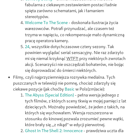
fabularna z ciekawym zestawieniem postaci ładnie
spięta zarówno schematami, jak i łamaniem
stereotypów.
Welcome To The Scene
- doskonała ilustracja życia
. Potrafi przynudzać, ale czasem też
warezowców
trzyma w napięciu, co rekompensuje mało dynamiczną
pracę operatora kamery.
24
, wszystkie dotychczasowe cztery sezony. Tak
powinien wyglądać serial sensacyjny. Nie raz zdarzyło
mi się niemal krzyknąć
WTF?!
przy niektórych zwrotach
akcji. Scenarzyści nie oszczędzali bohaterów, nie bojąc
się doprowadzać do śmierci niektórych.
Filmy, czyli najprzyziemniejsza rozrywka medialna. Tych
puszczanych w telewizji nie pomnę, chociaż zdarzyły się
ciekawe pozycje (jak choćby
Basic
w Pols(zm)acie):
The Abyss (Special Edition)
- pełna wersja jednego z
tych filmów, z których sceny tkwią w mojej pamięci z lat
dziecięcych. Możnaby powiedzieć, że jeden z takich, na
których się wychowałem. Wersja rozszerzona w
stosunku do kinowej pozwala zrozumieć pewne wątki,
które brały się ,,z nikąd'' w edycji pierwotnej.
Ghost In The Shell 2: Innocence
- prawdziwa uczta dla