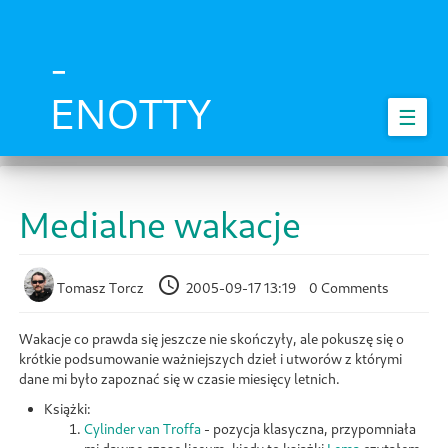
Skip
to
main
-
content
ENOTTY
☰
Medialne wakacje
Tomasz Torcz
2005-09-17 13:19
0 Comments
Wakacje co prawda się jeszcze nie skończyły, ale pokuszę się o
krótkie podsumowanie ważniejszych dzieł i utworów z którymi
dane mi było zapoznać się w czasie miesięcy letnich.
Książki:
Cylinder van Troffa
- pozycja klasyczna, przypomniała