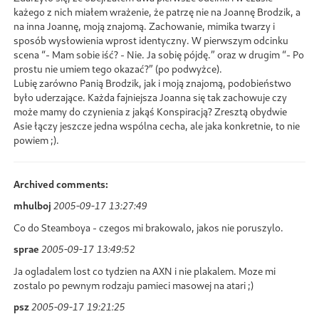
każego z nich miałem wrażenie, że patrzę nie na Joannę Brodzik, a
na inna Joannę, moją znajomą. Zachowanie, mimika twarzy i
sposób wysłowienia wprost identyczny. W pierwszym odcinku
scena
- Mam sobie iść? - Nie. Ja sobię pójdę.
oraz w drugim
- Po
prostu nie umiem tego okazać?
(po podwyżce).
Lubię zarówno Panią Brodzik, jak i moją znajomą, podobieństwo
było uderzające. Każda fajniejsza Joanna się tak zachowuje czy
może mamy do czynienia z jakąś Konspiracją? Zresztą obydwie
Asie łączy jeszcze jedna wspólna cecha, ale jaka konkretnie, to nie
powiem ;).
Archived comments:
mhulboj
2005-09-17 13:27:49
Co do Steamboya - czegos mi brakowalo, jakos nie poruszylo.
sprae
2005-09-17 13:49:52
Ja ogladalem lost co tydzien na AXN i nie plakalem. Moze mi
zostalo po pewnym rodzaju pamieci masowej na atari ;)
psz
2005-09-17 19:21:25