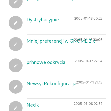
2005-01-18 00:22
Dystrybucyjnie
2005-01-16 20:06
Mniej preferencji w GNOME 2.x
2005-01-13 22:54
prhnowe odkrycia
2005-01-11 21:15
Newsy: Rekonfiguracja
2005-01-08 02:57
Necik