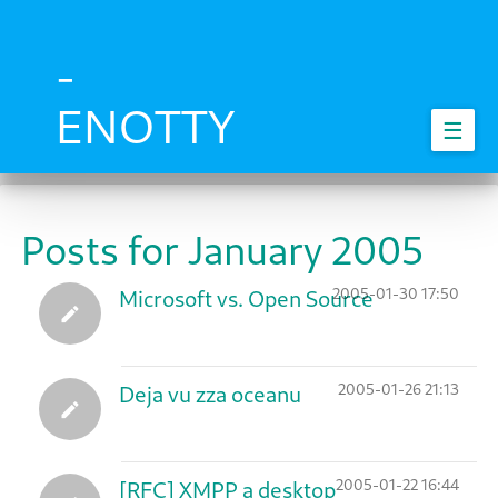
Skip
to
main
-
content
ENOTTY
☰
Posts for January 2005
2005-01-30 17:50
Microsoft vs. Open Source
2005-01-26 21:13
Deja vu zza oceanu
2005-01-22 16:44
[RFC] XMPP a desktop