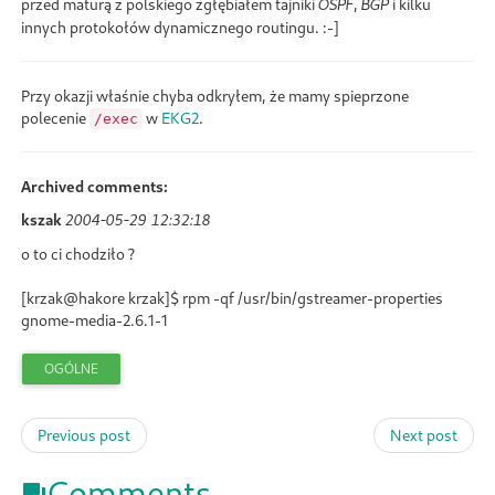
przed maturą z polskiego zgłębiałem tajniki
,
i kilku
OSPF
BGP
innych protokołów dynamicznego routingu. :-]
Przy okazji właśnie chyba odkryłem, że mamy spieprzone
polecenie
w
EKG2
.
/exec
Archived comments:
kszak
2004-05-29 12:32:18
o to ci chodziło ?
[krzak@hakore krzak]$ rpm -qf /usr/bin/gstreamer-properties
gnome-media-2.6.1-1
OGÓLNE
Previous post
Next post
Comments