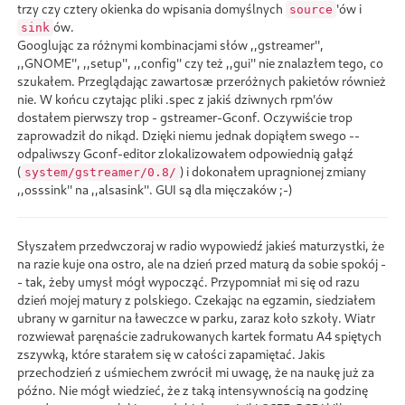
trzy czy cztery okienka do wpisania domyślnych
'ów i
source
ów.
sink
Googlując za różnymi kombinacjami słów ,,gstreamer'',
,,GNOME'', ,,setup'', ,,config'' czy też ,,gui'' nie znalazłem tego, co
szukałem. Przeglądając zawartosæ przeróżnych pakietów również
nie. W końcu czytając pliki .spec z jakiś dziwnych rpm'ów
dostałem pierwszy trop - gstreamer-Gconf. Oczywiście trop
zaprowadził do nikąd. Dzięki niemu jednak dopiąłem swego --
odpaliwszy Gconf-editor zlokalizowałem odpowiednią gałąź
(
) i dokonałem upragnionej zmiany
system/gstreamer/0.8/
,,osssink'' na ,,alsasink''. GUI są dla mięczaków ;-)
Słyszałem przedwczoraj w radio wypowiedź jakieś maturzystki, że
na razie kuje ona ostro, ale na dzień przed maturą da sobie spokój -
- tak, żeby umysł mógł wypocząć. Przypomniał mi się od razu
dzień mojej matury z polskiego. Czekając na egzamin, siedziałem
ubrany w garnitur na ławeczce w parku, zaraz koło szkoły. Wiatr
rozwiewał paręnaście zadrukowanych kartek formatu A4 spiętych
zszywką, które starałem się w całości zapamiętać. Jakis
przechodzień z uśmiechem zwrócił mi uwagę, że na naukę już za
późno. Nie mógł wiedzieć, że z taką intensywnością na godzinę