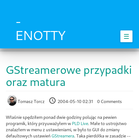
Skip
to
main
-
content
ENOTTY
☰
GStreamerowe przypadki
oraz matura
Tomasz Torcz
2004-05-10 02:31
0 Comments
Właśnie spędziłem ponad dwie godziny polując na pewien
programik, który przyuważyłem w
PLD Live
. Małe to ustrojstwo
znalazłem w menu z ustawieniami, w było to GUI do zmiany
defaultowych ustawień
GStreamera
. Taka pierdółka w zasadzie --