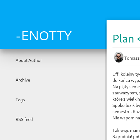
Skip
to
main
content
-ENOTTY
Plan
Tomasz
About Author
Uff, kolejny t
Archive
do końca wypa
Na piąty semes
zauważyłem, że
które z wielki
Tags
Spoko luzik by
semestru. Raz,
Nie wspominaj
RSS feed
Tak więc mam z
3.grudnia! po