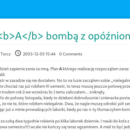
 <b>A</b> bombą z opóźnio
 Torcz
2003-12-05 15:44
0 Comments
ydzień zapierniczania za mną. Plan
A
którego realizację rozpocząłem zaraz 
lił.
tr w zasadzie się nie dostałem. No to na luzie zacząłem sobie ,,nielegaln
 chociaż raz już robiłem III semestr, to teraz muszę jeszcze połowę prze
m trudem rok (i we wrześniu br.) temu zaliczałem... zniknęły.
ło do połowy listopada, kiedy to dziekani dobrodusznie i znienacka postan
 że nie te, które robiłem nielegalnie. Dwa, że nagle muszę odrobić pół se
ąc już o minie prowadzących laborki, kiedy po raz n-ty tłumaczyłem kom
a sobą dwa tygodnie robienia po kilka laborek dziennie. I nauki do koła z 
łowa semestru!!!) wcale nie kończy się teraz egzaminem. A miał to być je