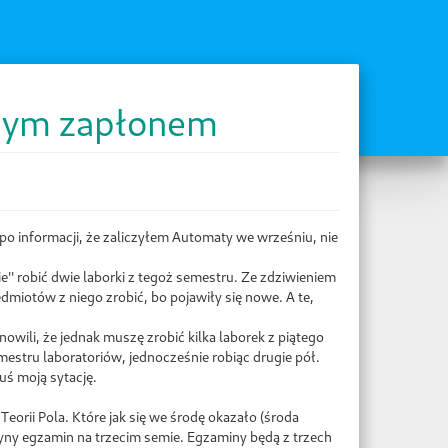
nym zapłonem
po informacji, że zaliczyłem Automaty we wrześniu, nie
ie'' robić dwie laborki z tegoż semestru. Ze zdziwieniem
dmiotów z niego zrobić, bo pojawiły się nowe. A te,
owili, że jednak muszę zrobić kilka laborek z piątego
mestru laboratoriów, jednocześnie robiąc drugie pół.
uś moją sytację.
Teorii Pola. Które jak się we środę okazało (środa
dyny egzamin na trzecim semie. Egzaminy będą z trzech