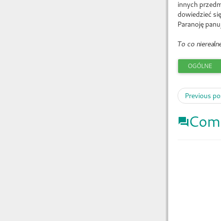
innych przedmi
dowiedzieć się
Paranoję panu
To co nierealne
OGÓLNE
Previous po
Com