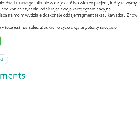
otów. I tu uwaga: nikt nie wie z jakich! No wie ten pacjent, który to wym
 pod koniec stycznia, odbierając swoją kartę egzaminacyjną.
jącą na moim wydziale doskonale oddaje fragment tekstu kawałka ,,Znowu
 - tutaj jest normalne. Ziomale na życie mają tu patenty specjalne.
st
ments