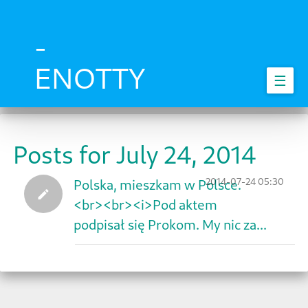
Skip
to
main
-
content
ENOTTY
☰
Posts for July 24, 2014
2014-07-24 05:30
Polska, mieszkam w Polsce.
<br><br><i>Pod aktem
podpisał się Prokom. My nic za...