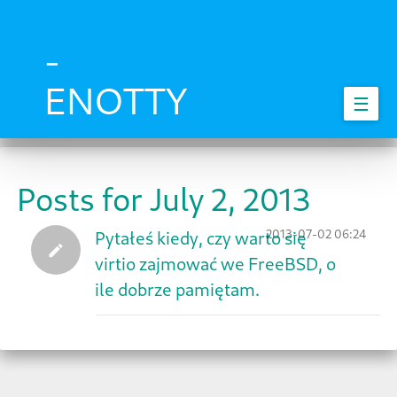
Skip
to
main
-
content
ENOTTY
☰
Posts for July 2, 2013
2013-07-02 06:24
Pytałeś kiedy, czy warto się
virtio zajmować we FreeBSD, o
ile dobrze pamiętam.