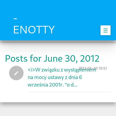
Skip
to
main
-
content
ENOTTY
☰
Posts for June 30, 2012
2012-06-30 19:51
<i>W związku z wystąpieniem
na mocy ustawy z dnia 6
września 2001r. "o d...