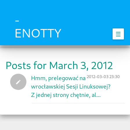
Skip
to
main
-
content
ENOTTY
☰
Posts for March 3, 2012
2012-03-03 23:30
Hmm, prelegować na
wrocławskiej Sesji Linuksowej?
Z jednej strony chętnie, al...