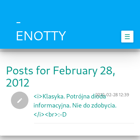
Skip
to
main
-
content
ENOTTY
☰
Posts for February 28,
2012
2012-02-28 12:39
<i>Klasyka. Potrójna dioda
informacyjna. Nie do zdobycia.
</i><br>:-D