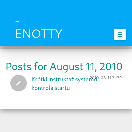
Skip
to
main
-
content
ENOTTY
☰
Posts for August 11, 2010
2010-08-11 21:39
Krótki instruktaż systemd:
kontrola startu