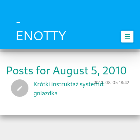
Skip
to
main
-
content
ENOTTY
☰
Posts for August 5, 2010
2010-08-05 18:42
Krótki instruktaż systemd:
gniazdka