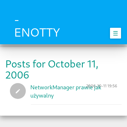
Skip
to
main
-
content
ENOTTY
☰
Posts for October 11,
2006
2006-10-11 19:56
NetworkManager prawie jak
używalny