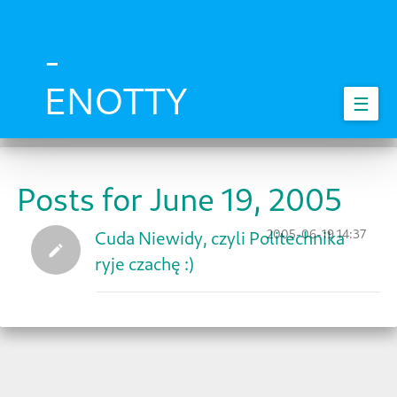
Skip
to
main
-
content
ENOTTY
☰
Posts for June 19, 2005
2005-06-19 14:37
Cuda Niewidy, czyli Politechnika
ryje czachę :)