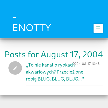
Skip
to
main
-
content
ENOTTY
☰
Posts for August 17, 2004
2004-08-17 16:48
,,To nie kanał o rybkach
akwariowych? Przecież one
robią BLUG, BLUG, BLUG...''