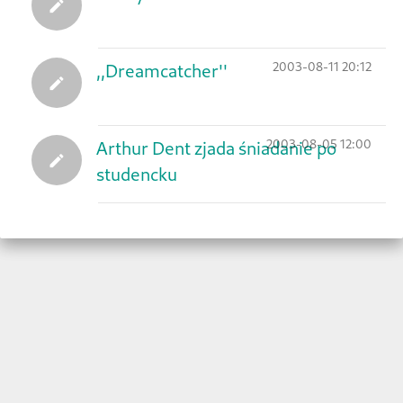
2003-08-11 20:12
,,Dreamcatcher''
2003-08-05 12:00
Arthur Dent zjada śniadanie po
studencku