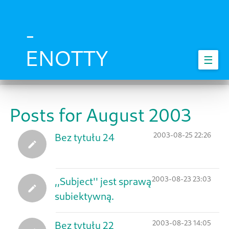
Skip
to
main
-
content
ENOTTY
☰
Posts for August 2003
2003-08-25 22:26
Bez tytułu 24
2003-08-23 23:03
,,Subject'' jest sprawą
subiektywną.
2003-08-23 14:05
Bez tytułu 22